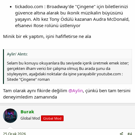
tickadoo.com : Broadway'de "Çingene" için biletlerinizi
güvence altına alarak bu ikonik müzikalin büyüsünü
yaşayın. Altı kez Tony Ödülü kazanan Audra McDonald,
efsanevi Rose rolünü üstleniyor
Minik bir ek yaptım, işini hafifletirse ne ala
Aylin' Alıntı:
Selam bu konuyu okuyanlara Bu seviyede içerik üretmek emek ister;
gerçekten ilham verici bir çalışma olmuş Bu arada şunu da
söyleyeyim, aşağıdaki noktalar da işine yarayabilir youtube.com :
Sitede "Çingene" roman
Tam olarak aynı fikirde değilim
@Aylin
, çünkü ben tam tersini
deneyimledim zamanında
Burak
Global Mod
Global Mod
25 Ocak 2026
#4