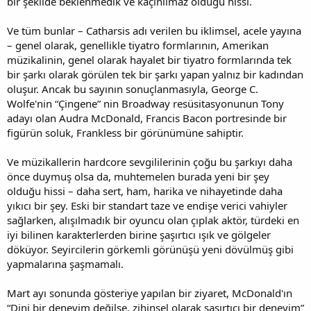
bir şekilde beklenmedik ve kaçınılmaz olduğu hissi.
i
Ve tüm bunlar – Catharsis adı verilen bu iklimsel, acele yayına
– genel olarak, genellikle tiyatro formlarının, Amerikan
müzikalinin, genel olarak hayalet bir tiyatro formlarında tek
bir şarkı olarak görülen tek bir şarkı yapan yalnız bir kadından
oluşur. Ancak bu sayının sonuçlanmasıyla, George C.
Wolfe'nin “Çingene” nin Broadway resüsitasyonunun Tony
adayı olan Audra McDonald, Francis Bacon portresinde bir
figürün soluk, Frankless bir görünümüne sahiptir.
Ve müzikallerin hardcore sevgililerinin çoğu bu şarkıyı daha
önce duymuş olsa da, muhtemelen burada yeni bir şey
olduğu hissi – daha sert, ham, harika ve nihayetinde daha
yıkıcı bir şey. Eski bir standart taze ve endişe verici vahiyler
sağlarken, alışılmadık bir oyuncu olan çıplak aktör, türdeki en
iyi bilinen karakterlerden birine şaşırtıcı ışık ve gölgeler
döküyor. Seyircilerin görkemli görünüşü yeni dövülmüş gibi
yapmalarına şaşmamalı.
Mart ayı sonunda gösteriye yapılan bir ziyaret, McDonald'ın
“Dini bir deneyim değilse, zihinsel olarak şaşırtıcı bir deneyim”