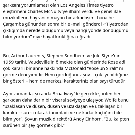
şarkısını yorumlaması olan Los Angeles Times tiyatro
eleştirmeni Charles McNulty'ye ilham verdi. Ve genellikle
müzikallerin hayranı olmayan bir arkadaşım, bana bir
Çarşamba gününden sonra bir e -mail gönderdi -“Tiyatrodan
çıktığımda nerede olduğumu veya hangi yönde döndüğümü
bilmiyordum” diye hayal kırıklığına uğradı.
Bu, Arthur Laurents, Stephen Sondheim ve Jule Styne'nin
1959 tarihi, Vaudeville'in ölmekte olan günlerinde Rose adlı
çok kararlı bir anne hakkında McDonald “Rose'un Sıralı” nı
görme deneyimidir. Hem gördüğünüz şov – çok iyi bildiğiniz
bir gösteri – hem de merkezi karakteriniz olan sayı türüdür.
Aynı zamanda, şu anda Broadway'de gerçekleştirilen her
şarkıdan daha derin bir viseral seviyeye ulaşıyor. Wolfe bunu
“uzaklaşan ve düşen, düşen ve uzaklaşan ve uzaklaşan bir
karakter süreci olarak tanımladı ve ne kadar kaçtığını bile
bilmiyor”. Şovun müzik direktörü Andy Einhorn, “Bu, kalpten
sürünen bir şey görmek gibi.”