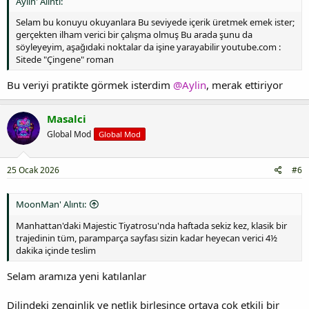
Aylin' Alıntı:
Selam bu konuyu okuyanlara Bu seviyede içerik üretmek emek ister;
gerçekten ilham verici bir çalışma olmuş Bu arada şunu da
söyleyeyim, aşağıdaki noktalar da işine yarayabilir youtube.com :
Sitede "Çingene" roman
Bu veriyi pratikte görmek isterdim
@Aylin
, merak ettiriyor
Masalci
Global Mod
Global Mod
25 Ocak 2026
#6
MoonMan' Alıntı:
Manhattan'daki Majestic Tiyatrosu'nda haftada sekiz kez, klasik bir
trajedinin tüm, paramparça sayfası sizin kadar heyecan verici 4½
dakika içinde teslim
Selam aramıza yeni katılanlar
Dilindeki zenginlik ve netlik birleşince ortaya çok etkili bir