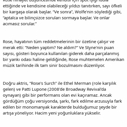
ettiğinde ve kendisine olabileceği yıldızı tanıtırken, sayı öfkeli
bir kargaşa olarak başlar. “Ve sonra”, Wolfe'nin söylediği gibi,
“aptalca ve bilinçsizce soruları sormaya başlar. Ve onlar
acımasız sorular.”
Rose, hayatının tüm reddetmelerinin bir özetine çalışır ve
merak etti: “Neden yaptım? Ne aldım?” Ve Styne'nin puan
sayısı, gösteri boyunca kullanılan giderek daha parçalanmış
bir yankı odası haline geldiğinde, Rose muhtemelen Amerikan
müzik tarihinde ilk tam sinir bozulmasını düzenliyor.
Doğru aktris, “Rose's Surch” ile Ethel Merman (role karşılık
gelen) ve Patti Lupone (2008'de Broadway Revival'da
oynayan) gibi bir performans olan evi kaçıramaz. Ancak
gördüğüm çoğu versiyonda, şarkı, fark edilme arzusuyla fark
edilen bir monomanyak karakterde bulduğumuz şeyde bir
artışa yöneliyor. Hacim yeni yoğunluklara yükselir.