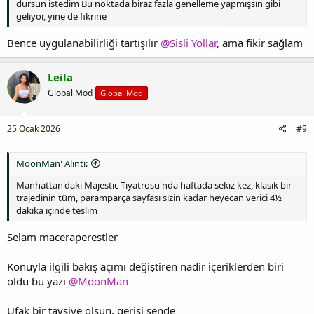
dursun istedim Bu noktada biraz fazla genelleme yapmışsın gibi
geliyor, yine de fikrine
Bence uygulanabilirliği tartışılır
@Sisli Yollar
, ama fikir sağlam
Leila
Global Mod
Global Mod
25 Ocak 2026
#9
MoonMan' Alıntı:
Manhattan'daki Majestic Tiyatrosu'nda haftada sekiz kez, klasik bir
trajedinin tüm, paramparça sayfası sizin kadar heyecan verici 4½
dakika içinde teslim
Selam maceraperestler
Konuyla ilgili bakış açımı değiştiren nadir içeriklerden biri
oldu bu yazı
@MoonMan
Ufak bir tavsiye olsun, gerisi sende