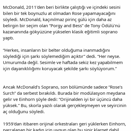
McDonald, 2011'den beri birlikte çalıştığı ve içindeki sesini
bilen bir tek boynuzlu at olmadan Rose yapamayacağını
söyledi. McDonald, kaçınılmaz pirinç gülü için daha az
belirgin bir seçim olan “Porgy and Bess” de Tony Ödülü'nü
kazananında gökyüzüne yükselen klasik eğitimli soprano
yaptı.
“Herkes, insanların bir belter olduğuma inanmadığını
söylediği için şarkı söylemediğim açıktır” dedi. “Her neyse.
Umurumda değil. Sesimle ve haftada sekiz kez yapabilmem
için dayanıklılığımı koruyacak şekilde şarkı söylüyorum.”
Ancak McDonald's Soprano, son bölümünde sadece “Rose's
Surch” da serbest bırakıldı. Burada bir modülasyon meydana
gelir ve Einhorn şöyle dedi: “Orijinalden iyi bir üçüncü daha
yüksek.” Bu, skorla yazılı olarak gerçekleşmeyen ve seyircinin
aç olduğunu söyledi.
1959'dan itibaren orijinal orkestraları geri yüklerken Einhorn,
parçalanan bir kadın için uygun olan bu sinir klarnet dahil