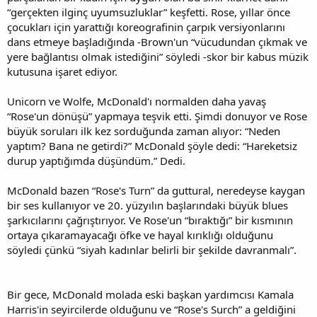
“gerçekten ilginç uyumsuzluklar” keşfetti. Rose, yıllar önce
çocukları için yarattığı koreografinin çarpık versiyonlarını
dans etmeye başladığında -Brown'un “vücudundan çıkmak ve
yere bağlantısı olmak istediğini” söyledi -skor bir kabus müzik
kutusuna işaret ediyor.
Unicorn ve Wolfe, McDonald'ı normalden daha yavaş
“Rose'un dönüşü” yapmaya teşvik etti. Şimdi donuyor ve Rose
büyük soruları ilk kez sorduğunda zaman alıyor: “Neden
yaptım? Bana ne getirdi?” McDonald şöyle dedi: “Hareketsiz
durup yaptığımda düşündüm.” Dedi.
McDonald bazen “Rose's Turn” da guttural, neredeyse kaygan
bir ses kullanıyor ve 20. yüzyılın başlarındaki büyük blues
şarkıcılarını çağrıştırıyor. Ve Rose'un “bıraktığı” bir kısmının
ortaya çıkaramayacağı öfke ve hayal kırıklığı olduğunu
söyledi çünkü “siyah kadınlar belirli bir şekilde davranmalı”.
Bir gece, McDonald molada eski başkan yardımcısı Kamala
Harris'in seyircilerde olduğunu ve “Rose's Surch” a geldiğini