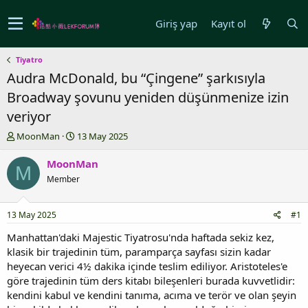
Giriş yap
Kayıt ol
Tiyatro
Audra McDonald, bu “Çingene” şarkısıyla
Broadway şovunu yeniden düşünmenize izin
veriyor
K
B
MoonMan
13 May 2025
o
a
n
ş
MoonMan
M
u
l
Member
y
a
u
n
b
g
13 May 2025
#1
a
ı
ş
ç
Manhattan'daki Majestic Tiyatrosu'nda haftada sekiz kez,
l
t
klasik bir trajedinin tüm, paramparça sayfası sizin kadar
a
a
heyecan verici 4½ dakika içinde teslim ediliyor. Aristoteles'e
t
r
göre trajedinin tüm ders kitabı bileşenleri burada kuvvetlidir:
a
i
kendini kabul ve kendini tanıma, acıma ve terör ve olan şeyin
n
h