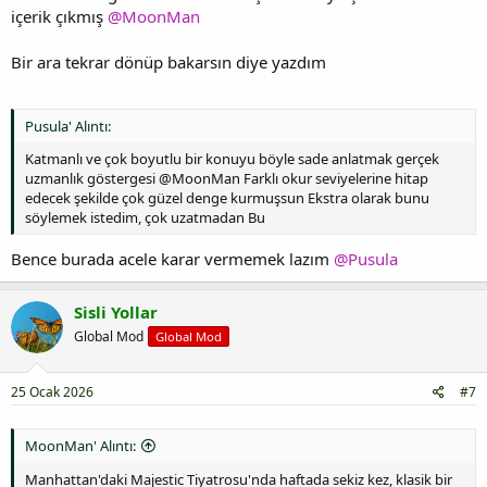
içerik çıkmış
@MoonMan
Bir ara tekrar dönüp bakarsın diye yazdım
Pusula' Alıntı:
Katmanlı ve çok boyutlu bir konuyu böyle sade anlatmak gerçek
uzmanlık göstergesi @MoonMan Farklı okur seviyelerine hitap
edecek şekilde çok güzel denge kurmuşsun Ekstra olarak bunu
söylemek istedim, çok uzatmadan Bu
Bence burada acele karar vermemek lazım
@Pusula
Sisli Yollar
Global Mod
Global Mod
25 Ocak 2026
#7
MoonMan' Alıntı:
Manhattan'daki Majestic Tiyatrosu'nda haftada sekiz kez, klasik bir