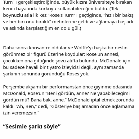
Turn” ı gerçekleştirdiğinde, büyük kızını üniversiteye bırakan
kendi hayatında korkuyu kullanabileceğini buldu. (Tek
boynuzlu atla ilk kez “Rose's Turn” ı geçtiğinde, “hızlı bir bakış
ve her biri onu bıraktı” metinlerine geldi ve ağlamaya başladı
ve aslında karşılaştığım en dolu gül.)
Daha sonra konsantre oldular ve Wolffe'yi başka bir neslin
görünmez bir figürü üzerine koydular: Rose'un annesi,
çocukken ona gittiğinde şovu atıfta bulundu. McDonald için
bu sadece hayali bir tiyatro izleyicisi değil, aynı zamanda
şarkının sonunda göründüğü Roses yok.
Perşembe akşamı bir performanstan önce giyinme odasında
McDonald, Rose'un “Beni gördün, anne? Ne yapabileceğimi
gördün mü? Bana bak, anne.” McDonald iptal etmek zorunda
kaldı. “Ah, Ben,” dedi, “Gösteriye başlamadan önce ağlamama
izin veremezsin.”
“Sesimle şarkı söyle”