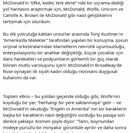
McDonald'ın “öfke, keder, terk etme” nde bir sıçrama dediği
yol haritasını araştırmak için, McDonald, Wolfe, Unicorn ve
Camille A. Brown ile McDonald gibi nasıl geliştiklerini
tartışmak için oturdum.
Bu dik yolculuğa katılan unsurlar arasında Tony Kushner'ın
“Amerika'da Melekler” tarafından yapılan bir konuşma, şovun
orijinal orkestralarından klarnetlerin nevrotik uyumsuzluğu,
enterpolasyonlu bir anahtar değişikliği, küçük çocuklar için
dans hareketleri ve podyumların görkemli bir güç olarak
bilinen mutlu varoluşunu içerir. McDonald'ın Broadway'de
Rose oynayan ilk siyah kadın olduğu rezonans duygusal
kullanımı da var.
Toplam etkisi – bu yoldan geçende olduğu gibi, Wolfe'nin
koyduğu bir yer, “herhangi bir yere saklanmaya” gelir – ve
McDonald'ın okuduğu “Engeln in Amerika” nın bir karakterin
başka bir karakterin nasıl değiştiğini sorduğu bu pasaja son
derece yaklaşır. Kısmen şöyle diyor: “Tanrı, boynundan
mideye pürüzlü bir minyatür görüntüle ayrılır ve daha sonra