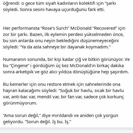
öğrendi: o gece tüm siyah kadınların kolektifi için “şarkı
söyledi. Sonra sesini havaya uçurduğunu fark etti.
Her performansta “Rose's Surch” McDonald “Recovered” için
zor bir şarkı. Bazen, ilk eylemin perdesi yükselmeden önce,
bu son anlarda onu neyin beklediğini düşünemeyeceğini
söyledi: “Ya da asla sahneye bir dayanak koymadım.”
Numaranın sonunda, bir kişi kadar çiğ ve bitkin görünüyor. Ve
bu “Çingene” i gördüğüm üç kez McDonald'ın birkaç dakika
sonra arketipik ve göz alıcı yıldıza dönüştüğüne hep şaşırdım.
Bu kemerler için onu restore etmek için sahnelerinde ona
hayran kalacağımı söyledi: “Soğuk bir havlu, sıcak bir havlu
var, anti-bac var, mendil var, bir fan var, sadece çok korkunç
görünmüyorum.
“Ama sorun değil,” diye mırıldandı ve aniden çok yorgun
geliyordu. “Sorun değil. İş bu. İş.”