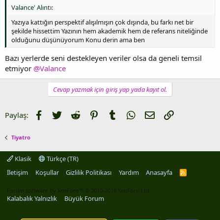
Valance' Alıntı:
Yazıya kattığın perspektif alışılmışın çok dışında, bu farkı net bir
şekilde hissettim Yazının hem akademik hem de referans niteliğinde
olduğunu düşünüyorum Konu derin ama ben
Bazı yerlerde seni destekleyen veriler olsa da geneli temsil
etmiyor
@Valance
Cevap yazmak için giriş yap yada kayıt ol.
Facebook
Twitter
Reddit
Pinterest
Tumblr
WhatsApp
E-posta
Link
Paylaş:
Tiyatro
Klasik
Türkçe (TR)
İletişim
Koşullar
Gizlilik Politikası
Yardım
Anasayfa
R
S
S
Forum software by XenForo™
© 2010-2019 XenForo Ltd.
Kalabalık Yalnızlık
Büyük Forum