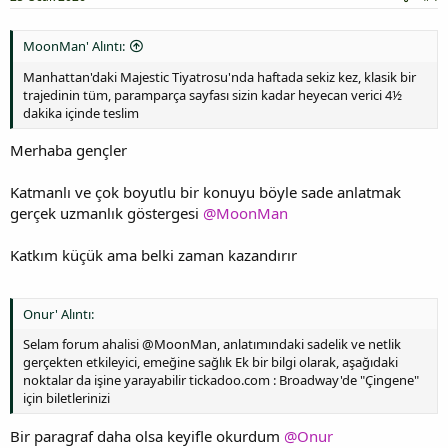
MoonMan' Alıntı:
Manhattan'daki Majestic Tiyatrosu'nda haftada sekiz kez, klasik bir
trajedinin tüm, paramparça sayfası sizin kadar heyecan verici 4½
dakika içinde teslim
Merhaba gençler
Katmanlı ve çok boyutlu bir konuyu böyle sade anlatmak
gerçek uzmanlık göstergesi
@MoonMan
Katkım küçük ama belki zaman kazandırır
Onur' Alıntı:
Selam forum ahalisi @MoonMan, anlatımındaki sadelik ve netlik
gerçekten etkileyici, emeğine sağlık Ek bir bilgi olarak, aşağıdaki
noktalar da işine yarayabilir tickadoo.com : Broadway'de "Çingene"
için biletlerinizi
Bir paragraf daha olsa keyifle okurdum
@Onur