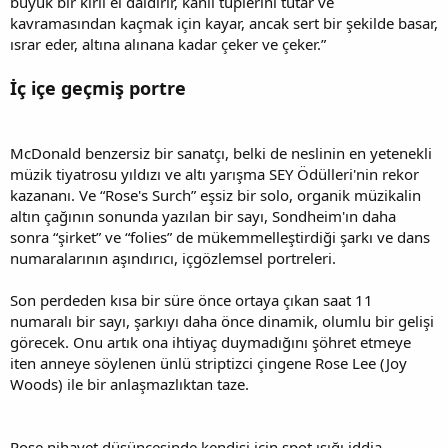
büyük bir kirli el daldırır, kanlı tüplerini tutar ve
kavramasından kaçmak için kayar, ancak sert bir şekilde basar,
ısrar eder, altına alınana kadar çeker ve çeker.”
İç içe geçmiş portre
McDonald benzersiz bir sanatçı, belki de neslinin en yetenekli
müzik tiyatrosu yıldızı ve altı yarışma SEY Ödülleri'nin rekor
kazananı. Ve “Rose's Surch” eşsiz bir solo, organik müzikalin
altın çağının sonunda yazılan bir sayı, Sondheim'ın daha
sonra “şirket” ve “folies” de mükemmelleştirdiği şarkı ve dans
numaralarının aşındırıcı, içgözlemsel portreleri.
Son perdeden kısa bir süre önce ortaya çıkan saat 11
numaralı bir sayı, şarkıyı daha önce dinamik, olumlu bir gelişi
görecek. Onu artık ona ihtiyaç duymadığını şöhret etmeye
iten anneye söylenen ünlü striptizci çingene Rose Lee (Joy
Woods) ile bir anlaşmazlıktan taze.
Rose nihayet düşüncesinde kendisi için spot ışığı iddia