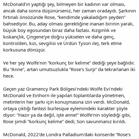
McDonald'ın yaptığı şey, bilmeyen bir kadının var olması,
ancak daha sonra düşünürseniz, her zaman oradaydı. Şarkının
fırtınalı önsözünde Rose, “kendimde yakaladığım şeyden”
bahsediyor. Bu, aday olması gerektiğine inanan birinin yaralı,
büyük boy egosundan biraz daha fazlası. Kızgınlık ve
kıskançlık, Çingene'ye doğru yükselen ve daha genç,
kontrolden, kızı, sevgilisi ve Ürdün Tyson ile), terk etme
korkusuna dönüşür.
Ve her şey Wolfe'nin “korkunç bir kelime” dediği şeye bağlıdır.
Bu “Anne”, artan umutsuzlukla “Rose's Surp” da tekrarlanan iki
hece.
Geçen yaz Gramency Park Bölgesi'ndeki Wolfe Evi'ndeki
McDonald ve Einhorn ile yapılan toplantılarda yönetmen,
metinlerin her şarkı için konuşmasına izin verdi. McDonald,
ortaya çıktığı fantezi burlesque eylemindeki karakter şöyle
diyor: “Hazır ya da değil, işte anne!” Wolfe'nin söylediği gibi,
Rose şimdi “korkunç kelime” dedi; Son savunmanız kırıldı.
McDonald, 2022'de Londra Palladium'daki konserde “Rose's