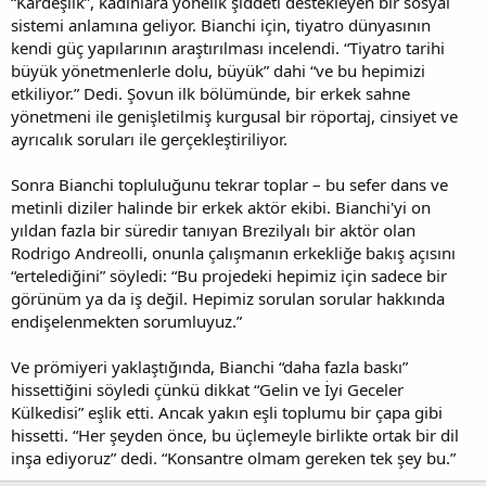
“Kardeşlik”, kadınlara yönelik şiddeti destekleyen bir sosyal
sistemi anlamına geliyor. Bianchi için, tiyatro dünyasının
kendi güç yapılarının araştırılması incelendi. “Tiyatro tarihi
büyük yönetmenlerle dolu, büyük” dahi “ve bu hepimizi
etkiliyor.” Dedi. Şovun ilk bölümünde, bir erkek sahne
yönetmeni ile genişletilmiş kurgusal bir röportaj, cinsiyet ve
ayrıcalık soruları ile gerçekleştiriliyor.
Sonra Bianchi topluluğunu tekrar toplar – bu sefer dans ve
metinli diziler halinde bir erkek aktör ekibi. Bianchi'yi on
yıldan fazla bir süredir tanıyan Brezilyalı bir aktör olan
Rodrigo Andreolli, onunla çalışmanın erkekliğe bakış açısını
“ertelediğini” söyledi: “Bu projedeki hepimiz için sadece bir
görünüm ya da iş değil. Hepimiz sorulan sorular hakkında
endişelenmekten sorumluyuz.”
Ve prömiyeri yaklaştığında, Bianchi “daha fazla baskı”
hissettiğini söyledi çünkü dikkat “Gelin ve İyi Geceler
Külkedisi” eşlik etti. Ancak yakın eşli toplumu bir çapa gibi
hissetti. “Her şeyden önce, bu üçlemeyle birlikte ortak bir dil
inşa ediyoruz” dedi. “Konsantre olmam gereken tek şey bu.”