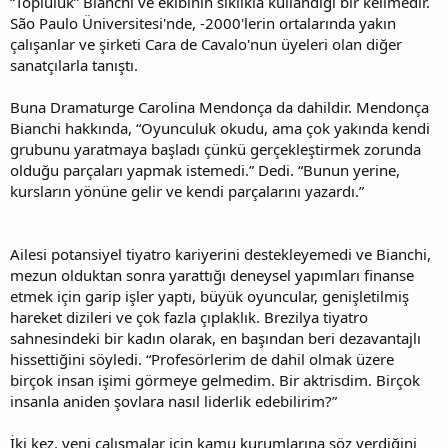
“Topluluk” Bianchi ve ekibinin sıklıkla kullandığı bir kelimedir.
São Paulo Üniversitesi'nde, -2000'lerin ortalarında yakın
çalışanlar ve şirketi Cara de Cavalo'nun üyeleri olan diğer
sanatçılarla tanıştı.
Buna Dramaturge Carolina Mendonça da dahildir. Mendonça
Bianchi hakkında, “Oyunculuk okudu, ama çok yakında kendi
grubunu yaratmaya başladı çünkü gerçekleştirmek zorunda
olduğu parçaları yapmak istemedi.” Dedi. “Bunun yerine,
kursların yönüne gelir ve kendi parçalarını yazardı.”
Ailesi potansiyel tiyatro kariyerini destekleyemedi ve Bianchi,
mezun olduktan sonra yarattığı deneysel yapımları finanse
etmek için garip işler yaptı, büyük oyuncular, genişletilmiş
hareket dizileri ve çok fazla çıplaklık. Brezilya tiyatro
sahnesindeki bir kadın olarak, en başından beri dezavantajlı
hissettiğini söyledi. “Profesörlerim de dahil olmak üzere
birçok insan işimi görmeye gelmedim. Bir aktrisdim. Birçok
insanla aniden şovlara nasıl liderlik edebilirim?”
İki kez, yeni çalışmalar için kamu kurumlarına söz verdiğini