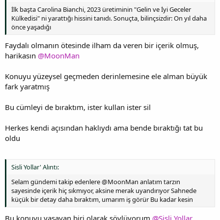
İlk başta Carolina Bianchi, 2023 üretiminin "Gelin ve İyi Geceler
Külkedisi" ni yarattığı hissini tanıdı. Sonuçta, bilinçsizdir: On yıl daha
önce yaşadığı
Faydalı olmanın ötesinde ilham da veren bir içerik olmuş,
harikasın
@MoonMan
Konuyu yüzeysel geçmeden derinlemesine ele alman büyük
fark yaratmış
Bu cümleyi de bıraktım, ister kullan ister sil
Herkes kendi açısından haklıydı ama bende bıraktığı tat bu
oldu
Sisli Yollar' Alıntı:
Selam gündemi takip edenlere @MoonMan anlatım tarzın
sayesinde içerik hiç sıkmıyor, aksine merak uyandırıyor Sahnede
küçük bir detay daha bıraktım, umarım iş görür Bu kadar kesin
Bu konuyu yaşayan biri olarak söylüyorum
@Sisli Yollar
,