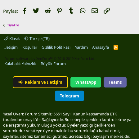
Facebook
Twitter
Reddit
Pinterest
Tumblr
WhatsApp
E-posta
Link
Paylaş:
Tiyatro
Klasik
Türkçe (TR)
İletişim
Koşullar
Gizlilik Politikası
Yardım
Anasayfa
R
S
S
Forum software by XenForo™
© 2010-2019 XenForo Ltd.
Kalabalık Yalnızlık
Büyük Forum
📢
Reklam ve İletişim
WhatsApp
Teams
Telegram
Yasal Uyarı: Forum Sitemiz; 5651 Sayılı Kanun kapsamında BTK
tarafından onaylı Yer Sağlayıcı'dır. Bu sebeple içerikleri kontrol etme ya
da araştırma yükümlülüğü yoktur. Üyeler yazdığı içeriklerden
sorumludur ve siteye üye olmak ile bu sorumluluğu kabul etmiş
sayılırlar. Sitemiz kar amacı gütmez, ücretsiz bilgi paylaşım merkezidir.