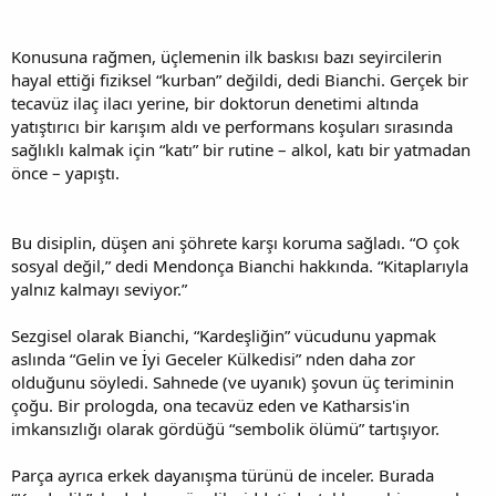
Konusuna rağmen, üçlemenin ilk baskısı bazı seyircilerin
hayal ettiği fiziksel “kurban” değildi, dedi Bianchi. Gerçek bir
tecavüz ilaç ilacı yerine, bir doktorun denetimi altında
yatıştırıcı bir karışım aldı ve performans koşuları sırasında
sağlıklı kalmak için “katı” bir rutine – alkol, katı bir yatmadan
önce – yapıştı.
Bu disiplin, düşen ani şöhrete karşı koruma sağladı. “O çok
sosyal değil,” dedi Mendonça Bianchi hakkında. “Kitaplarıyla
yalnız kalmayı seviyor.”
Sezgisel olarak Bianchi, “Kardeşliğin” vücudunu yapmak
aslında “Gelin ve İyi Geceler Külkedisi” nden daha zor
olduğunu söyledi. Sahnede (ve uyanık) şovun üç teriminin
çoğu. Bir prologda, ona tecavüz eden ve Katharsis'in
imkansızlığı olarak gördüğü “sembolik ölümü” tartışıyor.
Parça ayrıca erkek dayanışma türünü de inceler. Burada