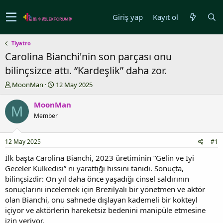
Giriş yap
Kayıt ol
Tiyatro
Carolina Bianchi'nin son parçası onu
bilinçsizce attı. “Kardeşlik” daha zor.
K
B
MoonMan
12 May 2025
o
a
n
ş
MoonMan
M
u
l
Member
y
a
u
n
b
g
12 May 2025
#1
a
ı
ş
ç
İlk başta Carolina Bianchi, 2023 üretiminin “Gelin ve İyi
l
t
Geceler Külkedisi” ni yarattığı hissini tanıdı. Sonuçta,
a
a
bilinçsizdir: On yıl daha önce yaşadığı cinsel saldırının
t
r
sonuçlarını incelemek için Brezilyalı bir yönetmen ve aktör
a
i
olan Bianchi, onu sahnede dışlayan kademeli bir kokteyl
n
h
içiyor ve aktörlerin hareketsiz bedenini manipüle etmesine
i
izin veriyor.