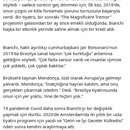
söyledi – sadece sürecin geç dönmesi için. İlk kez, 2018'de,
onun çizgisi ve kitle fonlaması şovunu turnuzuna başarıyla
verdi. Bir tiyatro, bir sonraki “The Magnificent Tremor”
projesinin galasından bir ay önce emekli olduğunda, Bianchi
başka bir etkinlik yerinde sahne almak için bir kredi aldı.
Bianchi, haklı aşırılıkçı cumhurbaşkanı Jair Bolsonaro'nun
2019'da Brezilya sanat taşının “çok korktuğu” anlamına
geldiğini söyledi. “Çok fazla sansür vardı ve insanlar işimize
çok şiddetli, çok çıplak baktılar.”
Brüksel'e taşınan Mendonça, özel olarak Avrupa'ya gelmeyi
yalvardı. Mendonça, “İnatçılığına hayran kaldım, ama onu
gerçekten çıkarmak istedim.” Dedi. “Brezilya tiyatrosunda
onun için yer yoktu. Yine de hiçbiri yok.”
19 pandemik Covid daha sonra Bianchi'yi bir değişiklik
yapmak için dürttü. 2020'de Amsterdam'da iki yıllık bir usta
tiyatro programı için yazdı ve “Gelin ve İyi Geceler Külkedisi”
nden sonra kendini araştırmaya attı.