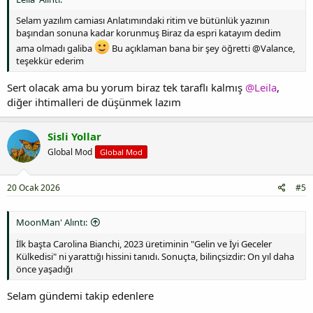
Selam yazılım camiası Anlatımındaki ritim ve bütünlük yazının
başından sonuna kadar korunmuş Biraz da espri katayım dedim
ama olmadı galiba
Bu açıklaman bana bir şey öğretti @Valance,
teşekkür ederim
Sert olacak ama bu yorum biraz tek taraflı kalmış
@Leila
,
diğer ihtimalleri de düşünmek lazım
Sisli Yollar
Global Mod
Global Mod
20 Ocak 2026
#5
MoonMan' Alıntı:
İlk başta Carolina Bianchi, 2023 üretiminin "Gelin ve İyi Geceler
Külkedisi" ni yarattığı hissini tanıdı. Sonuçta, bilinçsizdir: On yıl daha
önce yaşadığı
Selam gündemi takip edenlere