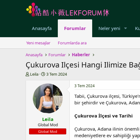
Anasayfa
Forumlar
Neler yeni
Ku
Yeni mesajlar
Forumlarda ara
Anasayfa
Forumlar
Haberler
Çukurova Ilçesi Hangi Ilimize Bağ
K
B
Leila
3 Tem 2024
o
a
n
ş
3 Tem 2024
u
l
Tabii, Çukurova ilçesi, Türkiye
y
a
u
n
bir şehirdir ve Çukurova, Adana
b
g
a
ı
Çukurova İlçesi ve Tarihi
Leila
ş
ç
l
t
Global Mod
Çukurova, Adana ilinin önemli il
a
a
Global Mod
medeniyetlere ev sahipliği yap
t
r