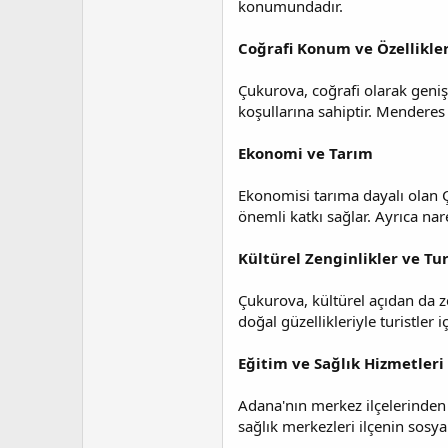
a
i
konumundadır.
n
h
i
Coğrafi Konum ve Özellikler
Çukurova, coğrafi olarak geniş 
koşullarına sahiptir. Menderes 
Ekonomi ve Tarım
Ekonomisi tarıma dayalı olan Ç
önemli katkı sağlar. Ayrıca nar
Kültürel Zenginlikler ve Tu
Çukurova, kültürel açıdan da zen
doğal güzellikleriyle turistler 
Eğitim ve Sağlık Hizmetleri
Adana'nın merkez ilçelerinden 
sağlık merkezleri ilçenin sosya