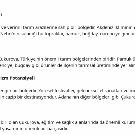
i
ve verimli tarım arazilerine sahip bir bölgedir. Akdeniz ikliminin e
Nehri'nin suladığı bu topraklar, pamuk, buğday, narenciye gibi ürün
ukurova, Türkiye'nin önemli tarım bölgelerinden biridir. Pamuk ü
enciye, buğday gibi ürünler de ilçenin tarımsal üretiminde yer alır
rizm Potansiyeli
gin bir bölgedir. Yöresel festivaller, geleneksel el sanatları ve mut
için cazip bir destinasyondur. Adana'nın diğer bölgeleri gibi Çukurova
biri olan Çukurova, eğitim ve sağlık alanlarında da önemli kurumla
l yaşamının önemli bir parçasıdır.