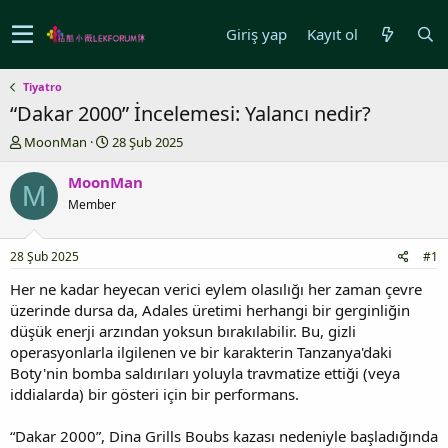
Giriş yap
Kayıt ol
Tiyatro
“Dakar 2000” İncelemesi: Yalancı nedir?
K
B
MoonMan
28 Şub 2025
o
a
n
ş
MoonMan
M
u
l
Member
y
a
u
n
b
g
28 Şub 2025
#1
a
ı
ş
ç
Her ne kadar heyecan verici eylem olasılığı her zaman çevre
l
t
üzerinde dursa da, Adales üretimi herhangi bir gerginliğin
a
a
düşük enerji arzından yoksun bırakılabilir. Bu, gizli
t
r
operasyonlarla ilgilenen ve bir karakterin Tanzanya'daki
a
i
Boty'nin bomba saldırıları yoluyla travmatize ettiği (veya
n
h
iddialarda) bir gösteri için bir performans.
i
“Dakar 2000”, Dina Grills Boubs kazası nedeniyle başladığında