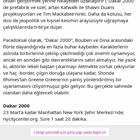
onları geliştirmek yerine hikayeden uzaklaştırır (“Dakar 2000”
de prefabrik ve özel, artan Katwalk ile Shawn Duans
projeksiyonları ve Tim Mackabee'ninki. Daha da kötüsü, her
ikisi de jeopolitik ve kişisel kesimin arayüzüyle uğraşmaya
çalıştıklarında trite'ye düşer.
Paradoksal olarak, “Dakar 2000”, Bouben ve Dina arasındaki
flörte dayandığında en fazla buhar kaybeder. Karakterlerin
aslında birbirlerine çekilip çekilmediği çok önemli oynamıyor,
ancak en azından gibi davrandıklarını satın almalıyız. Ne yazık
ki, aktörler lekeli baştan çıkarmayı iletmekte zorluk çekiyorlar
ve haç -border, çılgın doruğa ulaşana kadar, Shonda
Rhimes'tan Greene Greene'nin yanlış yönlendirilmiş bir
uyarlamasını izliyormuşuz gibi geliyor. Bu gerçekte sahnede
olandan daha eğlenceli olabilir.
Dakar 2000
23 Mart'a kadar Manhattan New York Şehir Merkezi'nde;
nycitycenter.org. Süre 1 saat 20 dakika.
Cevap yazmak için giriş yap yada kayıt ol.