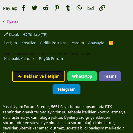
Facebook
Twitter
Reddit
Pinterest
Tumblr
WhatsApp
E-posta
Link
Paylaş:
Tiyatro
Klasik
Türkçe (TR)
İletişim
Koşullar
Gizlilik Politikası
Yardım
Anasayfa
R
S
S
Forum software by XenForo™
© 2010-2019 XenForo Ltd.
Kalabalık Yalnızlık
Büyük Forum
📢
Reklam ve İletişim
WhatsApp
Teams
Telegram
Yasal Uyarı: Forum Sitemiz; 5651 Sayılı Kanun kapsamında BTK
tarafından onaylı Yer Sağlayıcı'dır. Bu sebeple içerikleri kontrol etme ya
da araştırma yükümlülüğü yoktur. Üyeler yazdığı içeriklerden
sorumludur ve siteye üye olmak ile bu sorumluluğu kabul etmiş
sayılırlar. Sitemiz kar amacı gütmez, ücretsiz bilgi paylaşım merkezidir.