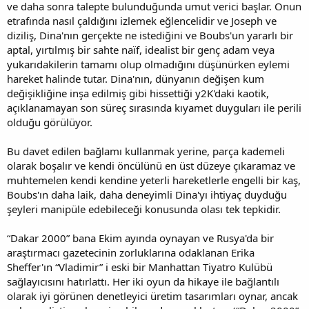
ve daha sonra talepte bulunduğunda umut verici başlar. Onun
etrafında nasıl çaldığını izlemek eğlencelidir ve Joseph ve
diziliş, Dina'nın gerçekte ne istediğini ve Boubs'un yararlı bir
aptal, yırtılmış bir sahte naïf, idealist bir genç adam veya
yukarıdakilerin tamamı olup olmadığını düşünürken eylemi
hareket halinde tutar. Dina'nın, dünyanın değişen kum
değişikliğine inşa edilmiş gibi hissettiği y2K'daki kaotik,
açıklanamayan son süreç sırasında kıyamet duyguları ile perili
olduğu görülüyor.
Bu davet edilen bağlamı kullanmak yerine, parça kademeli
olarak boşalır ve kendi öncülünü en üst düzeye çıkaramaz ve
muhtemelen kendi kendine yeterli hareketlerle engelli bir kaş,
Boubs'ın daha laik, daha deneyimli Dina'yı ihtiyaç duyduğu
şeyleri manipüle edebileceği konusunda olası tek tepkidir.
“Dakar 2000” bana Ekim ayında oynayan ve Rusya'da bir
araştırmacı gazetecinin zorluklarına odaklanan Erika
Sheffer'ın “Vladimir” i eski bir Manhattan Tiyatro Kulübü
sağlayıcısını hatırlattı. Her iki oyun da hikaye ile bağlantılı
olarak iyi görünen denetleyici üretim tasarımları oynar, ancak