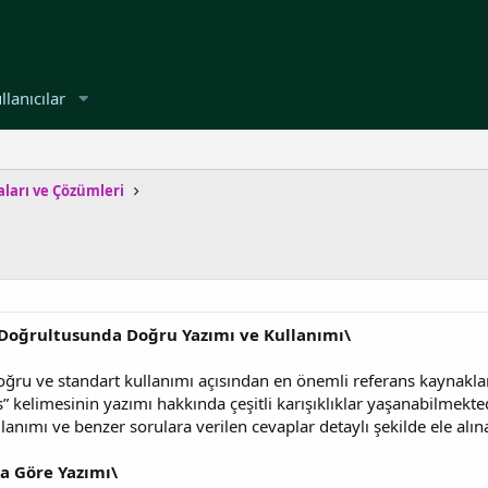
llanıcılar
aları ve Çözümleri
K Doğrultusunda Doğru Yazımı ve Kullanımı\
oğru ve standart kullanımı açısından en önemli referans kaynakları
s” kelimesinin yazımı hakkında çeşitli karışıklıklar yaşanabilmekt
anımı ve benzer sorulara verilen cevaplar detaylı şekilde ele alına
a Göre Yazımı\