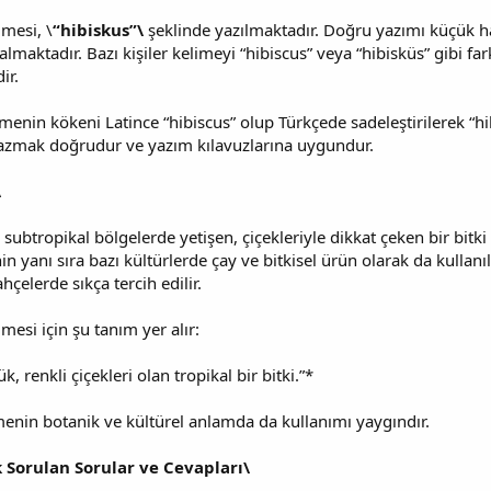
mesi, \
“hibiskus”\
şeklinde yazılmaktadır. Doğru yazımı küçük har
lmaktadır. Bazı kişiler kelimeyi “hibiscus” veya “hibisküs” gibi far
ir.
nin kökeni Latince “hibiscus” olup Türkçede sadeleştirilerek “hibis
yazmak doğrudur ve yazım kılavuzlarına uygundur.
\
 subtropikal bölgelerde yetişen, çiçekleriyle dikkat çeken bir bitki 
nin yanı sıra bazı kültürlerde çay ve bitkisel ürün olarak da kullan
çelerde sıkça tercih edilir.
esi için şu tanım yer alır:
, renkli çiçekleri olan tropikal bir bitki.”*
enin botanik ve kültürel anlamda da kullanımı yaygındır.
ık Sorulan Sorular ve Cevapları\