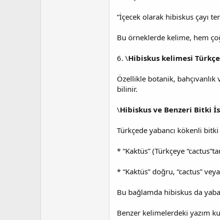
“İçecek olarak hibiskus çayı te
Bu örneklerde kelime, hem çoğ
6. \
Hibiskus kelimesi Türkçe
Özellikle botanik, bahçıvanlık v
bilinir.
\
Hibiskus ve Benzeri Bitki İ
Türkçede yabancı kökenli bitki 
* “Kaktüs” (Türkçeye “cactus”ta
* “Kaktüs” doğru, “cactus” veya
Bu bağlamda hibiskus da yabanc
Benzer kelimelerdeki yazım kura