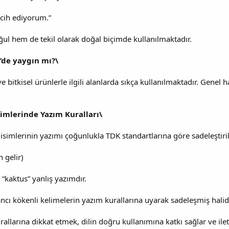
rcih ediyorum.”
ul hem de tekil olarak doğal biçimde kullanılmaktadır.
’de yaygın mı?\
e bitkisel ürünlerle ilgili alanlarda sıkça kullanılmaktadır. Genel 
simlerinde Yazım Kuralları\
isimlerinin yazımı çoğunlukla TDK standartlarına göre sadeleştiril
n gelir)
 “kaktus” yanlış yazımdır.
ı kökenli kelimelerin yazım kurallarına uyarak sadeleşmiş halidi
llarına dikkat etmek, dilin doğru kullanımına katkı sağlar ve ilet