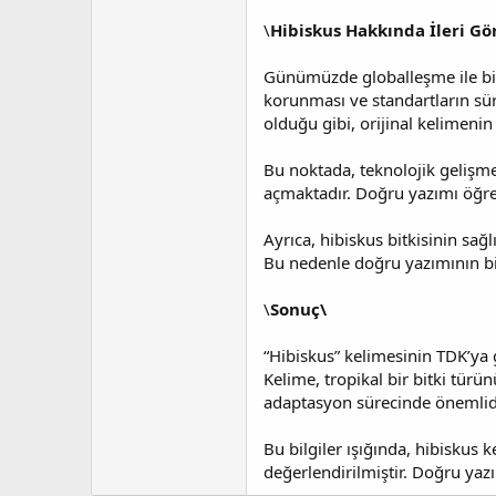
\
Hibiskus Hakkında İleri Gö
Günümüzde globalleşme ile birl
korunması ve standartların sü
olduğu gibi, orijinal kelimenin
Bu noktada, teknolojik gelişme
açmaktadır. Doğru yazımı öğrenm
Ayrıca, hibiskus bitkisinin sağ
Bu nedenle doğru yazımının bi
\
Sonuç\
“Hibiskus” kelimesinin TDK’ya g
Kelime, tropikal bir bitki türü
adaptasyon sürecinde önemlidir
Bu bilgiler ışığında, hibiskus 
değerlendirilmiştir. Doğru yazı