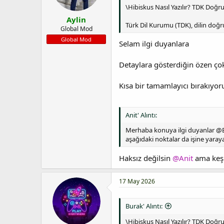
\Hibiskus Nasıl Yazılır? TDK Doğ
Aylin
Türk Dil Kurumu (TDK), dilin doğr
Global Mod
Global Mod
Selam ilgi duyanlara
Detaylara gösterdiğin özen çok
Kısa bir tamamlayıcı bırakıyor
Anit' Alıntı:
Merhaba konuya ilgi duyanlar @Bur
aşağıdaki noktalar da işine yaraya
Haksız değilsin
@Anit
ama keşk
17 May 2026
Burak' Alıntı:
\Hibiskus Nasıl Yazılır? TDK Doğ