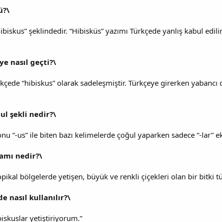
ü?\
biskus” şeklindedir. “Hibisküs” yazımı Türkçede yanlış kabul edili
ye nasıl geçti?\
ürkçede “hibiskus” olarak sadeleşmiştir. Türkçeye girerken yabancı
ul şekli nedir?\
u “-us” ile biten bazı kelimelerde çoğul yaparken sadece “-lar” eki 
amı nedir?\
ropikal bölgelerde yetişen, büyük ve renkli çiçekleri olan bir bitki t
 nasıl kullanılır?\
iskuslar yetiştiriyorum.”