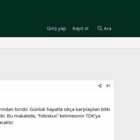
Giriş yap
Kayıt ol
Ara
#1
ndan biridir. Günlük hayatta sıkça karşılaşılan bitki
edir. Bu makalede, “hibiskus” kelimesinin TDK’ya
caktır.