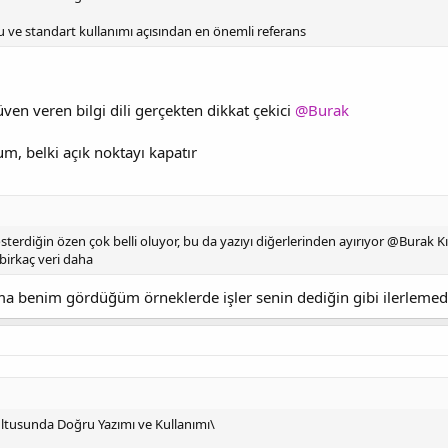
u ve standart kullanımı açısından en önemli referans
en veren bilgi dili gerçekten dikkat çekici
@Burak
um, belki açık noktayı kapatır
sterdiğin özen çok belli oluyor, bu da yazıyı diğerlerinden ayırıyor @Burak Kı
birkaç veri daha
ama benim gördüğüm örneklerde işler senin dediğin gibi ilerleme
rultusunda Doğru Yazımı ve Kullanımı\