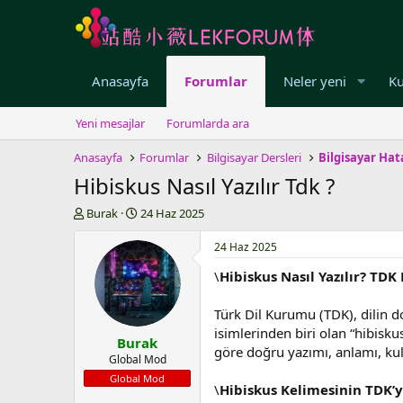
Anasayfa
Forumlar
Neler yeni
Ku
Yeni mesajlar
Forumlarda ara
Anasayfa
Forumlar
Bilgisayar Dersleri
Bilgisayar Hat
Hibiskus Nasıl Yazılır Tdk ?
K
B
Burak
24 Haz 2025
o
a
n
ş
24 Haz 2025
u
l
\
Hibiskus Nasıl Yazılır? TD
y
a
u
n
b
g
Türk Dil Kurumu (TDK), dilin d
a
ı
isimlerinden biri olan “hibisku
Burak
ş
ç
göre doğru yazımı, anlamı, kull
l
t
Global Mod
a
a
Global Mod
\
Hibiskus Kelimesinin TDK’y
t
r