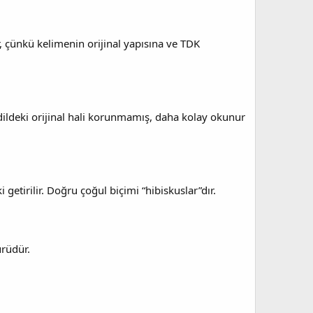
r, çünkü kelimenin orijinal yapısına ve TDK
 dildeki orijinal hali korunmamış, daha kolay okunur
getirilir. Doğru çoğul biçimi “hibiskuslar”dır.
ürüdür.