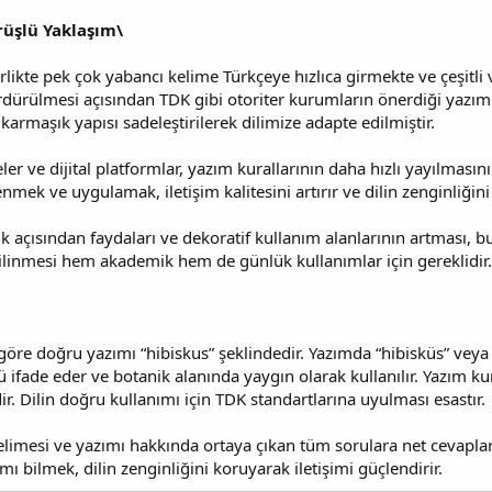
rüşlü Yaklaşım\
ikte pek çok yabancı kelime Türkçeye hızlıca girmekte ve çeşitli 
rdürülmesi açısından TDK gibi otoriter kurumların önerdiği yazı
 karmaşık yapısı sadeleştirilerek dilimize adapte edilmiştir.
ler ve dijital platformlar, yazım kurallarının daha hızlı yayılmas
ek ve uygulamak, iletişim kalitesini artırır ve dilin zenginliğini
lık açısından faydaları ve dekoratif kullanım alanlarının artması, 
linmesi hem akademik hem de günlük kullanımlar için gereklidir.
öre doğru yazımı “hibiskus” şeklindedir. Yazımda “hibisküs” veya “h
nü ifade eder ve botanik alanında yaygın olarak kullanılır. Yazım ku
. Dilin doğru kullanımı için TDK standartlarına uyulması esastır.
kelimesi ve yazımı hakkında ortaya çıkan tüm sorulara net cevaplar v
mı bilmek, dilin zenginliğini koruyarak iletişimi güçlendirir.