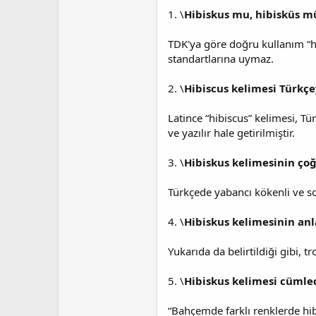
1. \
Hibiskus mu, hibisküs m
TDK'ya göre doğru kullanım “hi
standartlarına uymaz.
2. \
Hibiscus kelimesi Türkçe
Latince “hibiscus” kelimesi, T
ve yazılır hale getirilmiştir.
3. \
Hibiskus kelimesinin çoğ
Türkçede yabancı kökenli ve son
4. \
Hibiskus kelimesinin anl
Yukarıda da belirtildiği gibi, t
5. \
Hibiskus kelimesi cümlede
“Bahçemde farklı renklerde hib