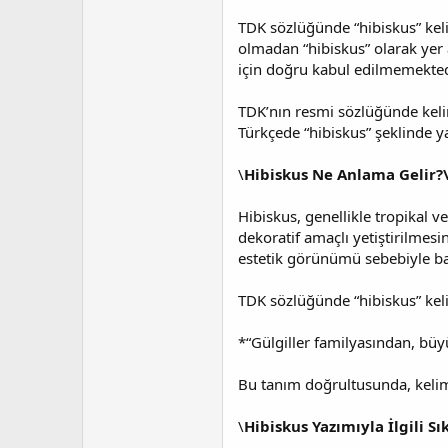
a
i
n
h
TDK sözlüğünde “hibiskus” keli
i
olmadan “hibiskus” olarak yer a
için doğru kabul edilmemekted
TDK’nın resmi sözlüğünde kelime
Türkçede “hibiskus” şeklinde 
\
Hibiskus Ne Anlama Gelir?
Hibiskus, genellikle tropikal ve
dekoratif amaçlı yetiştirilmesi
estetik görünümü sebebiyle bah
TDK sözlüğünde “hibiskus” kelim
*“Gülgiller familyasından, büyük
Bu tanım doğrultusunda, kelim
\
Hibiskus Yazımıyla İlgili S