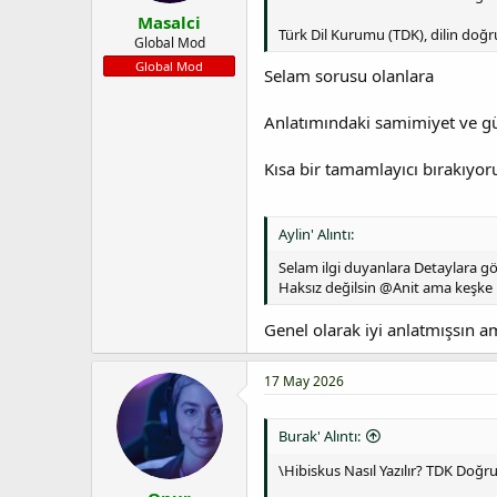
Masalci
Türk Dil Kurumu (TDK), dilin doğr
Global Mod
Global Mod
Selam sorusu olanlara
Anlatımındaki samimiyet ve güv
Kısa bir tamamlayıcı bırakıyor
Aylin' Alıntı:
Selam ilgi duyanlara Detaylara gö
Haksız değilsin @Anit ama keşke 
Genel olarak iyi anlatmışsın 
17 May 2026
Burak' Alıntı:
\Hibiskus Nasıl Yazılır? TDK Doğ