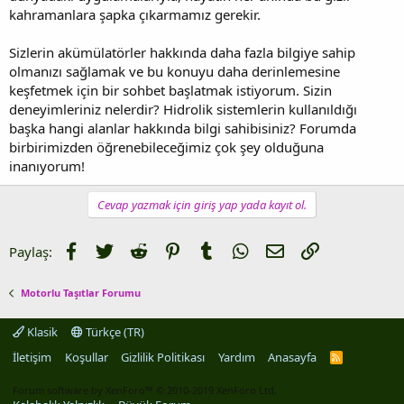
kahramanlara şapka çıkarmamız gerekir.
Sizlerin akümülatörler hakkında daha fazla bilgiye sahip
olmanızı sağlamak ve bu konuyu daha derinlemesine
keşfetmek için bir sohbet başlatmak istiyorum. Sizin
deneyimleriniz nelerdir? Hidrolik sistemlerin kullanıldığı
başka hangi alanlar hakkında bilgi sahibisiniz? Forumda
birbirimizden öğrenebileceğimiz çok şey olduğuna
inanıyorum!
Cevap yazmak için giriş yap yada kayıt ol.
Facebook
Twitter
Reddit
Pinterest
Tumblr
WhatsApp
E-posta
Link
Paylaş:
Motorlu Taşıtlar Forumu
Klasik
Türkçe (TR)
İletişim
Koşullar
Gizlilik Politikası
Yardım
Anasayfa
R
S
S
Forum software by XenForo™
© 2010-2019 XenForo Ltd.