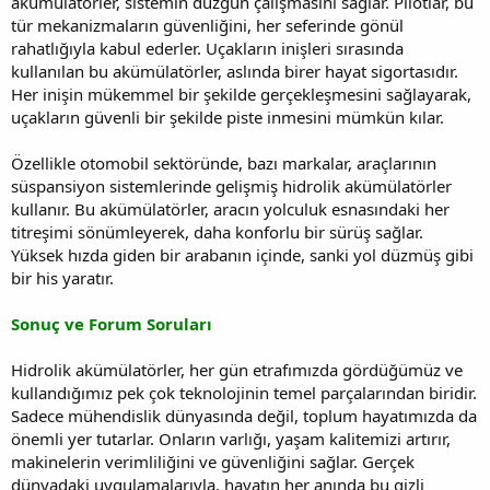
akümülatörler, sistemin düzgün çalışmasını sağlar. Pilotlar, bu
tür mekanizmaların güvenliğini, her seferinde gönül
rahatlığıyla kabul ederler. Uçakların inişleri sırasında
kullanılan bu akümülatörler, aslında birer hayat sigortasıdır.
Her inişin mükemmel bir şekilde gerçekleşmesini sağlayarak,
uçakların güvenli bir şekilde piste inmesini mümkün kılar.
Özellikle otomobil sektöründe, bazı markalar, araçlarının
süspansiyon sistemlerinde gelişmiş hidrolik akümülatörler
kullanır. Bu akümülatörler, aracın yolculuk esnasındaki her
titreşimi sönümleyerek, daha konforlu bir sürüş sağlar.
Yüksek hızda giden bir arabanın içinde, sanki yol düzmüş gibi
bir his yaratır.
Sonuç ve Forum Soruları
Hidrolik akümülatörler, her gün etrafımızda gördüğümüz ve
kullandığımız pek çok teknolojinin temel parçalarından biridir.
Sadece mühendislik dünyasında değil, toplum hayatımızda da
önemli yer tutarlar. Onların varlığı, yaşam kalitemizi artırır,
makinelerin verimliliğini ve güvenliğini sağlar. Gerçek
dünyadaki uygulamalarıyla, hayatın her anında bu gizli