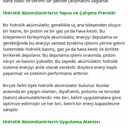
daha stabil ve verimli bir şekilde çalışmasını sağlarlar.
Hidrolik Akümülatörlerin Yapısı ve Çalışma Prensibi
Bir hidrolik akümülatör, genellikle üç ana bileşenden oluşur:
bir hazne, bir piston ve bir gaz ya da hava kesiti. Bu
bileşenlerin birleşimiyle akümülatör, enerjiyi depolama ve
gerektiğinde bu enerjiyi serbest bırakma işlevini yerine getirir.
Sistemdeki hidrolik basınç, gaz ya da hava kesiti ile birlikte
birikerek depolanır. Bu depolama işlemi sırasında, piston
sıkışır ve basıncı yükseltir. Bu sayede, akümülatör, hidrolik
sisteme enerjiyi anlık olarak verebilir. Böylece enerji kaybı
yaşanmaz ve sistemin performansı arttırılır.
Birçok farklı tipte hidrolik akümülatör bulunur. Bunlar
arasında en yaygın olanları, diyaframlı, pistonlu ve toroidal
(balon) akümülatörlerdir. Her biri, belirli uygulamalara göre
optimize edilmiştir ve her biri, belirli bir enerji kapasitesine
sahiptir.
Hidrolik Akümülatörlerin Uygulama Alanları