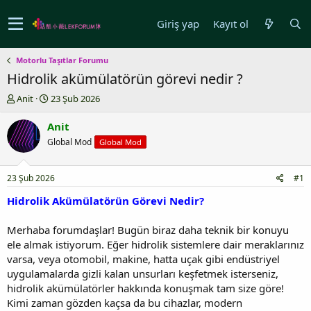
Giriş yap
Kayıt ol
Motorlu Taşıtlar Forumu
Hidrolik akümülatörün görevi nedir ?
K
B
Anit
23 Şub 2026
o
a
n
ş
Anit
u
l
Global Mod
Global Mod
y
a
u
n
b
g
23 Şub 2026
#1
a
ı
ş
ç
Hidrolik Akümülatörün Görevi Nedir?
l
t
a
a
Merhaba forumdaşlar! Bugün biraz daha teknik bir konuyu
t
r
ele almak istiyorum. Eğer hidrolik sistemlere dair meraklarınız
a
i
varsa, veya otomobil, makine, hatta uçak gibi endüstriyel
n
h
uygulamalarda gizli kalan unsurları keşfetmek isterseniz,
i
hidrolik akümülatörler hakkında konuşmak tam size göre!
Kimi zaman gözden kaçsa da bu cihazlar, modern