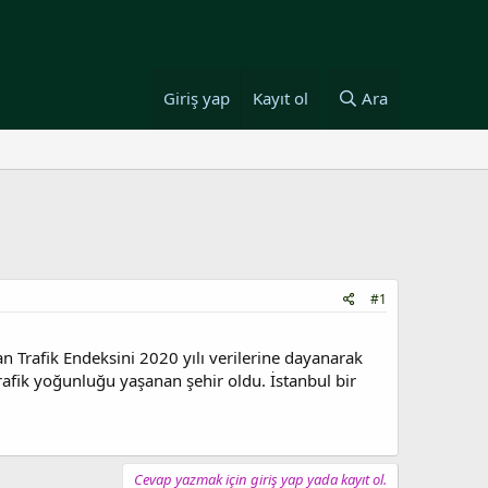
Giriş yap
Kayıt ol
Ara
#1
an Trafik Endeksini 2020 yılı verilerine dayanarak
trafik yoğunluğu yaşanan şehir oldu. İstanbul bir
Cevap yazmak için giriş yap yada kayıt ol.