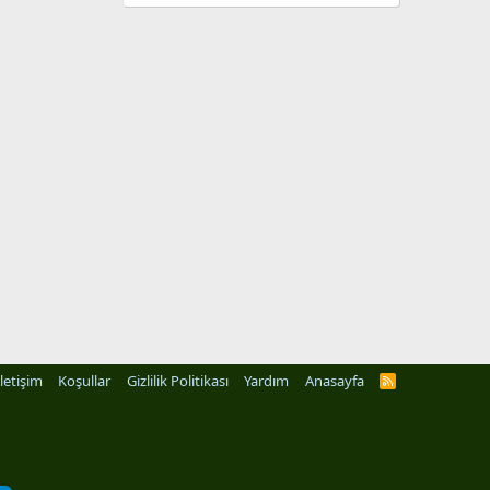
İletişim
Koşullar
Gizlilik Politikası
Yardım
Anasayfa
R
S
S