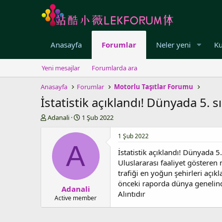
Anasayfa
Forumlar
Neler yeni
Ku
Yeni mesajlar
Forumlarda ara
Anasayfa
Forumlar
Motorlu Taşıtlar Forumu
İstatistik açıklandı! Dünyada 5. s
K
B
Adanali
1 Şub 2022
o
a
n
ş
1 Şub 2022
u
l
A
İstatistik açıklandı! Dünyada 5.
y
a
u
n
Uluslararası faaliyet gösteren
b
g
trafiği en yoğun şehirleri açık
a
ı
önceki raporda dünya genelind
Adanali
ş
ç
Alıntıdır
l
t
Active member
a
a
t
r