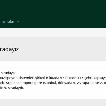
llanıcılar
ıradayız
 sıradayız
 navigasyon sistemleri şirketi 6 kıtada 57 ülkede 416 şehri kapsay
ladı. Açıklanan rapora göre İstanbul, dünyada 5. Avrupa'da ise 2. 
e 9. sıradaydı.