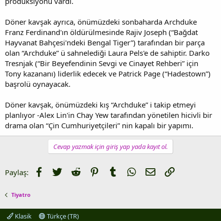
prodüksiyonu vardı.
Döner kavşak ayrıca, önümüzdeki sonbaharda Archduke
Franz Ferdinand'ın öldürülmesinde Rajiv Joseph (“Bağdat
Hayvanat Bahçesi'ndeki Bengal Tiger”) tarafından bir parça
olan “Archduke” ü sahnelediği Laura Pels'e de sahiptir. Darko
Tresnjak (“Bir Beyefendinin Sevgi ve Cinayet Rehberi” için
Tony kazananı) liderlik edecek ve Patrick Page (“Hadestown”)
başrolü oynayacak.
Döner kavşak, önümüzdeki kış “Archduke” i takip etmeyi
planlıyor -Alex Lin'in Chay Yew tarafından yönetilen hicivli bir
drama olan “Çin Cumhuriyetçileri” nin kapalı bir yapımı.
Cevap yazmak için giriş yap yada kayıt ol.
Facebook
Twitter
Reddit
Pinterest
Tumblr
WhatsApp
E-posta
Link
Paylaş:
Tiyatro
Klasik
Türkçe (TR)