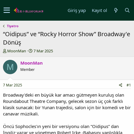
Giriş yap
Kayıt ol
Tiyatro
“Oidipus” ve “Rocky Horror Show” Broadway'e
Dönüş
K
B
MoonMan
7 Mar 2025
o
a
n
ş
MoonMan
M
u
l
Member
y
a
u
n
b
g
7 Mar 2025
#1
a
ı
ş
ç
Broadway'deki en büyük kar amacı gütmeyen kuruluş olan
l
t
Roundabout Theatre Company, gelecek sezon üç çok farklı
a
a
klasik sunacak: bir Yunan trajedisi, salon için bir komedi ve bir
t
r
canavar müzikali.
a
i
n
h
Öncü Sophocles'ın yeni bir versiyonu olan “Oidipus” dan
i
İngiliz yazar ve yönetmen Robert Icke -Babasını yanlışlıkla