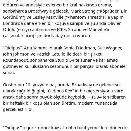
öldüren ve annesiyle evlenen bir kral hakkında drama,
sonbaharda Broadway'e gelecek. Mark Strong (“Köprüden Bir
Görünüm”) ve Lesley Manville (“Phantom Thread”) ile yapım
Londra'da daha erken bir koşuya sahipti ve şu anda Olivier
Ödülü (en iyi canlanma ve ICKE, Strong ve Manville'in
çalışmaları için) için dört aday gösteriyordu.
“Oidipus”, Ana Yapımcı olarak Sonia Friedman, Sue Wagner,
John Johnson ve Patrick Catullo ile ticari bir şirket.
Roundabout, sonbaharda Studio 54'te sunar ve kar amacı
gütmeyen kuruluşların sezonunun bir parçası olarak aboneler
sunar.
Gösterinin 20. yüzyılın başlarında Broadway'de geleneksel
olarak çağrıldığı gibi, “Oidipus Rex” in birkaç versiyonu vardı,
ancak daha sonra büyük ölçüde kayboldu – 1984'ten itibaren
bir haftalık bir koşu olan son üretim, modern Yunanca'da
gerçekleştirildi.
“Oidipus” a göre, döner kavşak daha hafif yemeklere dönecek: