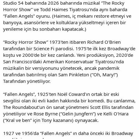
Studio 54 baharında 2026 baharında müzikal “The Rocky
Horror Show” ve Todd Haimes Tiyatrosu'nda aynı baharda
“Fallen Angels” oyunu. (Haimes, iç mekanı restore etmeyi ve
banyoya, asansörlere ve koltuklara yükseltmeyi içeren bir
yenileme için bu sonbaharı kapatacak.)
“Rocky Horror Show” 1973'ten itibaren Richard O'Brien
tarafından bir Science Fi parodisi. 1975'te ilk kez Broadway'de
koştu ve 2000'de bir kez canlandı. Yeni prodüksiyon, 2020'de
San Francisco'daki Amerikan Konservatuar Tiyatrosu'nda
müzikalin bir versiyonunu yönetecek, ancak pandemik
tarafından batırılmış olan Sam Pinkleton (“Oh, Mary!”)
Tarafından yönetiliyor.
“Fallen Angels”, 1925'ten Noël Coward'ın ortak bir eski
sevgilisi olan iki evli kadın hakkında bir komedi. Bu canlanma,
The Roundabout'un ön sanat yönetmeni Scott Ellis tarafından
yönetiliyor ve Rose Byrne (“Gelin Jungfern”) ve Kelli O'Hara
(“Kral ve ben” için Tony kazananı) oynayacak.
1927 ve 1956'da “Fallen Angels” ın daha önceki iki Broadway