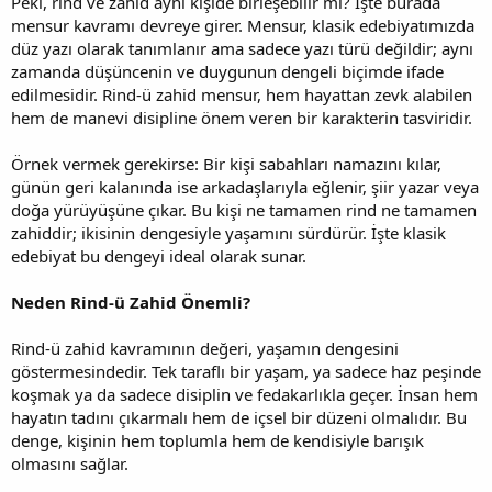
Peki, rind ve zahid aynı kişide birleşebilir mi? İşte burada
mensur kavramı devreye girer. Mensur, klasik edebiyatımızda
düz yazı olarak tanımlanır ama sadece yazı türü değildir; aynı
zamanda düşüncenin ve duygunun dengeli biçimde ifade
edilmesidir. Rind-ü zahid mensur, hem hayattan zevk alabilen
hem de manevi disipline önem veren bir karakterin tasviridir.
Örnek vermek gerekirse: Bir kişi sabahları namazını kılar,
günün geri kalanında ise arkadaşlarıyla eğlenir, şiir yazar veya
doğa yürüyüşüne çıkar. Bu kişi ne tamamen rind ne tamamen
zahiddir; ikisinin dengesiyle yaşamını sürdürür. İşte klasik
edebiyat bu dengeyi ideal olarak sunar.
Neden Rind-ü Zahid Önemli?
Rind-ü zahid kavramının değeri, yaşamın dengesini
göstermesindedir. Tek taraflı bir yaşam, ya sadece haz peşinde
koşmak ya da sadece disiplin ve fedakarlıkla geçer. İnsan hem
hayatın tadını çıkarmalı hem de içsel bir düzeni olmalıdır. Bu
denge, kişinin hem toplumla hem de kendisiyle barışık
olmasını sağlar.