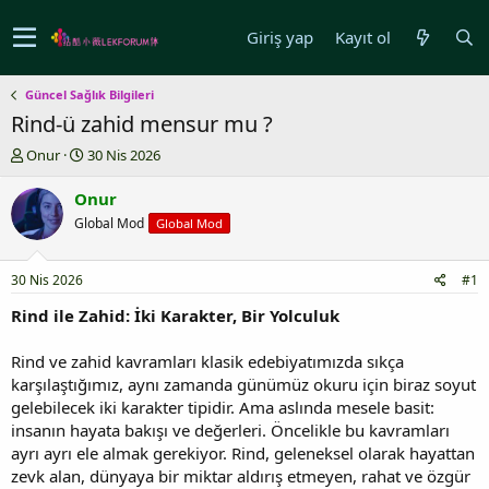
Giriş yap
Kayıt ol
Güncel Sağlık Bilgileri
Rind-ü zahid mensur mu ?
K
B
Onur
30 Nis 2026
o
a
n
ş
Onur
u
l
Global Mod
Global Mod
y
a
u
n
b
g
30 Nis 2026
#1
a
ı
ş
ç
Rind ile Zahid: İki Karakter, Bir Yolculuk
l
t
a
a
Rind ve zahid kavramları klasik edebiyatımızda sıkça
t
r
karşılaştığımız, aynı zamanda günümüz okuru için biraz soyut
a
i
gelebilecek iki karakter tipidir. Ama aslında mesele basit:
n
h
insanın hayata bakışı ve değerleri. Öncelikle bu kavramları
i
ayrı ayrı ele almak gerekiyor. Rind, geleneksel olarak hayattan
zevk alan, dünyaya bir miktar aldırış etmeyen, rahat ve özgür