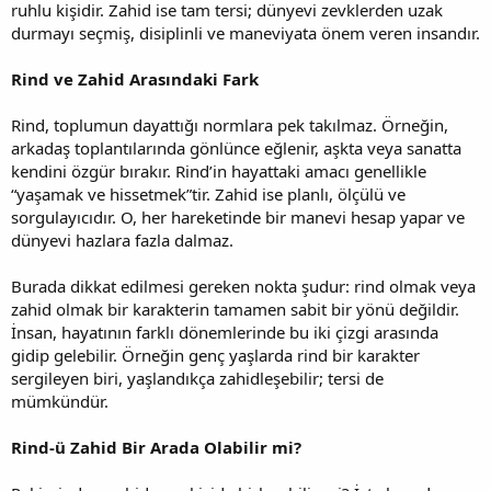
ruhlu kişidir. Zahid ise tam tersi; dünyevi zevklerden uzak
durmayı seçmiş, disiplinli ve maneviyata önem veren insandır.
Rind ve Zahid Arasındaki Fark
Rind, toplumun dayattığı normlara pek takılmaz. Örneğin,
arkadaş toplantılarında gönlünce eğlenir, aşkta veya sanatta
kendini özgür bırakır. Rind’in hayattaki amacı genellikle
“yaşamak ve hissetmek”tir. Zahid ise planlı, ölçülü ve
sorgulayıcıdır. O, her hareketinde bir manevi hesap yapar ve
dünyevi hazlara fazla dalmaz.
Burada dikkat edilmesi gereken nokta şudur: rind olmak veya
zahid olmak bir karakterin tamamen sabit bir yönü değildir.
İnsan, hayatının farklı dönemlerinde bu iki çizgi arasında
gidip gelebilir. Örneğin genç yaşlarda rind bir karakter
sergileyen biri, yaşlandıkça zahidleşebilir; tersi de
mümkündür.
Rind-ü Zahid Bir Arada Olabilir mi?