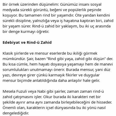
Bir örnek üzerinden düşünelim: Günümüz insanı sosyal
medyada sürekli görüntü, beğeni ve popülerlik peşinde
koşuyor. Bu tamamen rind bir yaşamdır. Öte yandan kendini
sürekli disipline, yalnızlığa veya iş hayatına kaptıran biri, zahid
bir yaşam sürer. Rind-ü zahid bir yaklaşım, bu iki uç arasında
bir denge kurmayı öğretir.
Edebiyat ve Rind-ü Zahid
Klasik şiirlerde ve mensur eserlerde bu ikiliği görmek
mümkündür. Şair, bazen “Rind gibi yaşa, zahid gibi düşün” der.
Bu kısa cümle, hem hayatı doyasıya yaşamayı hem de manevi
sorumlulukları unutmamayı önerir. Burada mensur, yani düz
yazı, devreye girer çünkü karmaşık fikirler ve duygular
mensur biçimde anlatıldığında daha anlaşılır hale gelir.
Mesela Fuzuli veya Nabi gibi şairler, zaman zaman rind-ü
zahid çatışmasını işler. Okur burada iki karakteri net bir
şekilde ayırır ama aynı zamanda birleşebileceğini de hisseder.
Önemli olan, karakterin içsel dünyasında bu iki yönü nasıl
dengelediğidir.