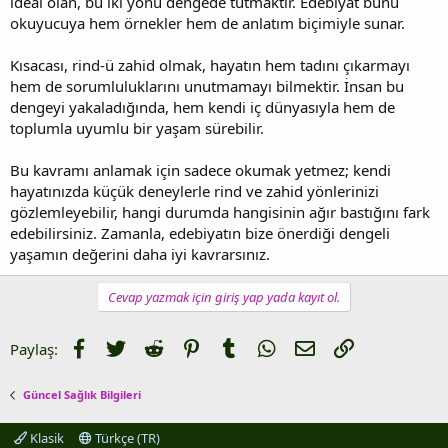
ideal olan, bu iki yönü dengede tutmaktır. Edebiyat bunu
okuyucuya hem örnekler hem de anlatım biçimiyle sunar.
Kısacası, rind-ü zahid olmak, hayatın hem tadını çıkarmayı
hem de sorumluluklarını unutmamayı bilmektir. İnsan bu
dengeyi yakaladığında, hem kendi iç dünyasıyla hem de
toplumla uyumlu bir yaşam sürebilir.
Bu kavramı anlamak için sadece okumak yetmez; kendi
hayatınızda küçük deneylerle rind ve zahid yönlerinizi
gözlemleyebilir, hangi durumda hangisinin ağır bastığını fark
edebilirsiniz. Zamanla, edebiyatın bize önerdiği dengeli
yaşamın değerini daha iyi kavrarsınız.
Cevap yazmak için giriş yap yada kayıt ol.
Facebook
Twitter
Reddit
Pinterest
Tumblr
WhatsApp
E-posta
Link
Paylaş:
Güncel Sağlık Bilgileri
Klasik
Türkçe (TR)