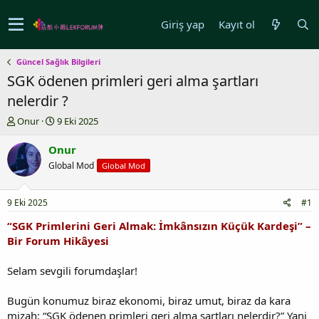
Giriş yap
Kayıt ol
Güncel Sağlık Bilgileri
SGK ödenen primleri geri alma şartları
nelerdir ?
K
B
Onur
9 Eki 2025
o
a
n
ş
Onur
u
l
Global Mod
Global Mod
y
a
u
n
b
g
9 Eki 2025
#1
a
ı
ş
ç
“SGK Primlerini Geri Almak: İmkânsızın Küçük Kardeşi” –
l
t
Bir Forum Hikâyesi
a
a
t
r
Selam sevgili forumdaşlar!
a
i
n
h
Bugün konumuz biraz ekonomi, biraz umut, biraz da kara
i
mizah: “SGK ödenen primleri geri alma şartları nelerdir?” Yani