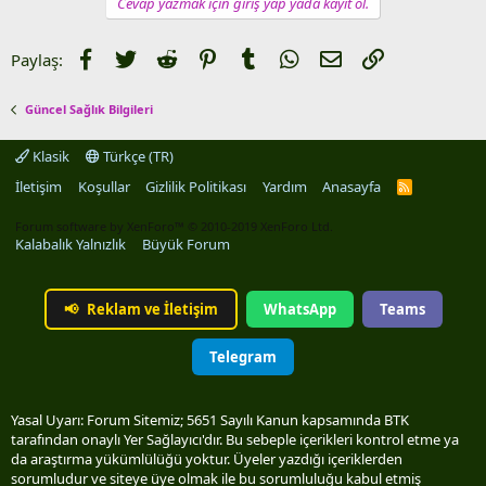
Cevap yazmak için giriş yap yada kayıt ol.
Facebook
Twitter
Reddit
Pinterest
Tumblr
WhatsApp
E-posta
Link
Paylaş:
Güncel Sağlık Bilgileri
Klasik
Türkçe (TR)
İletişim
Koşullar
Gizlilik Politikası
Yardım
Anasayfa
R
S
S
Forum software by XenForo™
© 2010-2019 XenForo Ltd.
Kalabalık Yalnızlık
Büyük Forum
📢
Reklam ve İletişim
WhatsApp
Teams
Telegram
Yasal Uyarı: Forum Sitemiz; 5651 Sayılı Kanun kapsamında BTK
tarafından onaylı Yer Sağlayıcı'dır. Bu sebeple içerikleri kontrol etme ya
da araştırma yükümlülüğü yoktur. Üyeler yazdığı içeriklerden
sorumludur ve siteye üye olmak ile bu sorumluluğu kabul etmiş