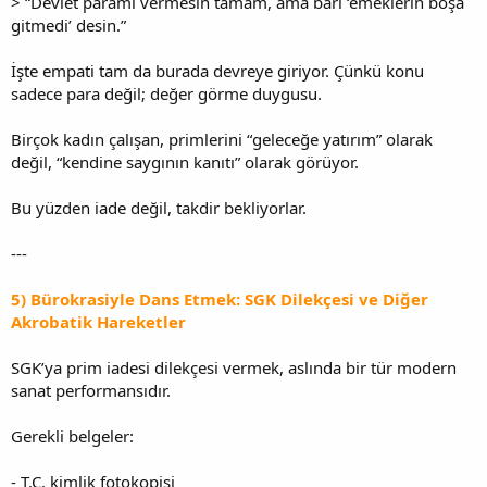
> “Devlet paramı vermesin tamam, ama bari ‘emeklerin boşa
gitmedi’ desin.”
İşte empati tam da burada devreye giriyor. Çünkü konu
sadece para değil; değer görme duygusu.
Birçok kadın çalışan, primlerini “geleceğe yatırım” olarak
değil, “kendine saygının kanıtı” olarak görüyor.
Bu yüzden iade değil, takdir bekliyorlar.
---
5) Bürokrasiyle Dans Etmek: SGK Dilekçesi ve Diğer
Akrobatik Hareketler
SGK’ya prim iadesi dilekçesi vermek, aslında bir tür modern
sanat performansıdır.
Gerekli belgeler:
- T.C. kimlik fotokopisi