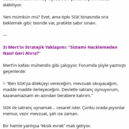
alabiliyor.
Yani mümkün mü? Evet, ama tıpkı SGK binasında sıra
beklemek gibi: teoride var, pratikte sabır sınavı.
---
3) Mert’in Stratejik Yaklaşımı: “Sistemi Hacklemeden
Nasıl Geri Alırız?”
Mert’in kafası mühendis gibi çalışıyor. Forumda şöyle yazmıştı
geçenlerde:
> “Ben SGK’ya dilekçeyi vereceğim, mevzuatı okuyacağım,
madde madde ilerleyeceğim. Devletle satranç oynuyorum,
kazanamazsam en azından berabere kalırım.”
SGK ile satranç oynamak… cesaret ister. Çünkü orada piyonlar
memur, vezir mevzuat, şah ise zaman.
Bir hamle yanlışsa “eksik evrak” matı geliyor.