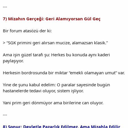
---
7) Mizahın Gerçeği: Geri Alamıyorsan Gül Geç
Bir forum atasözü der ki:
> “SGK primini geri alırsan mucize, alamazsan klasik.”
Ama işin güzel tarafı şu: Herkes bu konuda aynı kaderi
paylaşıyor.
Herkesin bordrosunda bir miktar “emekli olamayan umut” var.
Yine de şunu kabul edelim: O paralar sayesinde bugün
hastanelerde tedavi oluyor, sistem işliyor.
Yani prim geri dönmüyor ama birilerine can oluyor.
---
8) Sonuç: Devletle Pazarlık Edilmez, Ama Mizahla Edilir