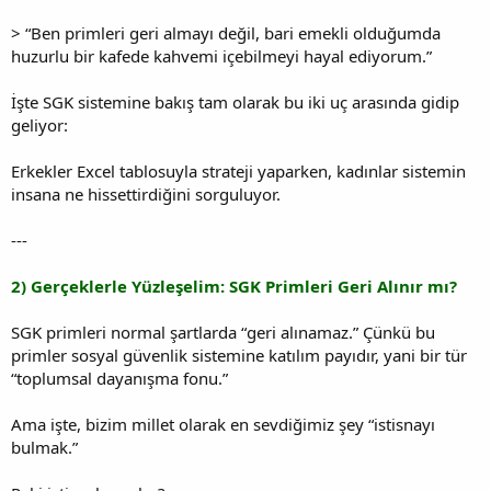
> “Ben primleri geri almayı değil, bari emekli olduğumda
huzurlu bir kafede kahvemi içebilmeyi hayal ediyorum.”
İşte SGK sistemine bakış tam olarak bu iki uç arasında gidip
geliyor:
Erkekler Excel tablosuyla strateji yaparken, kadınlar sistemin
insana ne hissettirdiğini sorguluyor.
---
2) Gerçeklerle Yüzleşelim: SGK Primleri Geri Alınır mı?
SGK primleri normal şartlarda “geri alınamaz.” Çünkü bu
primler sosyal güvenlik sistemine katılım payıdır, yani bir tür
“toplumsal dayanışma fonu.”
Ama işte, bizim millet olarak en sevdiğimiz şey “istisnayı
bulmak.”