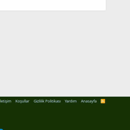
İletişim
Koşullar
Gizlilik Politikası
Yardım
Anasayfa
R
S
S