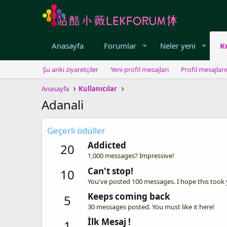
Anasayfa
Forumlar
Neler yeni
K
Şu anki ziyaretçiler
Yeni profil mesajları
Profil mesajlar
Anasayfa
Kullanıcılar
Adanali
Geçerli ödüller
Addicted
20
1,000 messages? Impressive!
Can't stop!
10
You've posted 100 messages. I hope this took
Keeps coming back
5
30 messages posted. You must like it here!
İlk Mesaj !
1