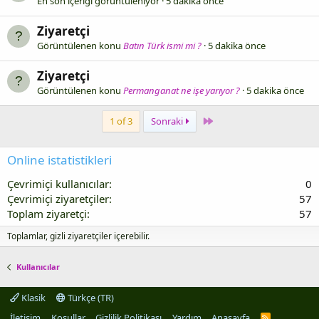
En son içeriği görüntüleniyor
5 dakika önce
Ziyaretçi
Görüntülenen konu
Batın Türk ismi mi ?
5 dakika önce
Ziyaretçi
Görüntülenen konu
Permanganat ne işe yarıyor ?
5 dakika önce
Last
1 of 3
Sonraki
Online istatistikleri
Çevrimiçi kullanıcılar
0
Çevrimiçi ziyaretçiler
57
Toplam ziyaretçi
57
Toplamlar, gizli ziyaretçiler içerebilir.
Kullanıcılar
Klasik
Türkçe (TR)
İletişim
Koşullar
Gizlilik Politikası
Yardım
Anasayfa
R