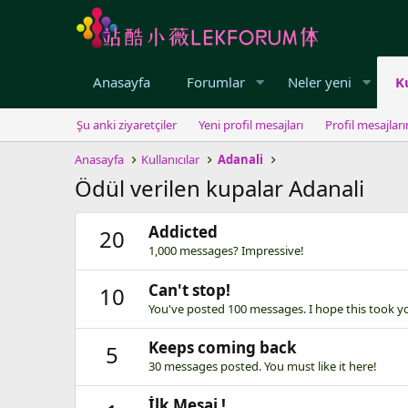
Anasayfa
Forumlar
Neler yeni
K
Şu anki ziyaretçiler
Yeni profil mesajları
Profil mesajlar
Anasayfa
Kullanıcılar
Adanali
Ödül verilen kupalar Adanali
Addicted
20
1,000 messages? Impressive!
Can't stop!
10
You've posted 100 messages. I hope this took y
Keeps coming back
5
30 messages posted. You must like it here!
İlk Mesaj !