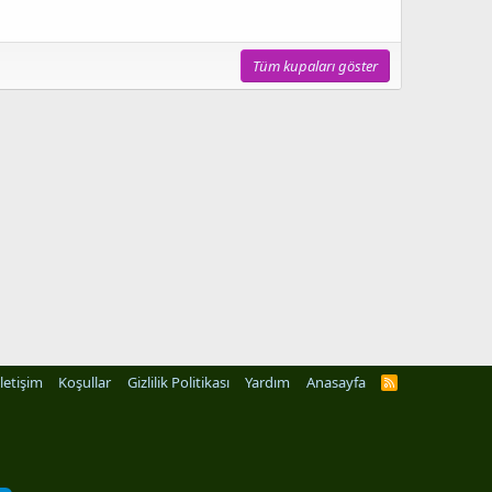
Tüm kupaları göster
İletişim
Koşullar
Gizlilik Politikası
Yardım
Anasayfa
R
S
S