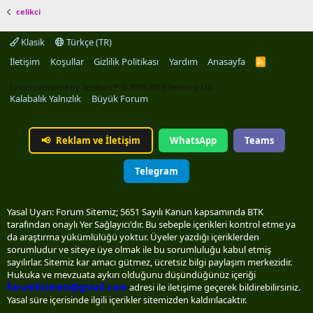
celikci
Klasik
Türkçe (TR)
İletişim
Koşullar
Gizlilik Politikası
Yardım
Anasayfa
R
S
S
Forum software by XenForo™
© 2010-2019 XenForo Ltd.
Kalabalık Yalnızlık
Büyük Forum
📢
Reklam ve İletişim
WhatsApp
Teams
Telegram
Yasal Uyarı: Forum Sitemiz; 5651 Sayılı Kanun kapsamında BTK
tarafından onaylı Yer Sağlayıcı'dır. Bu sebeple içerikleri kontrol etme ya
da araştırma yükümlülüğü yoktur. Üyeler yazdığı içeriklerden
sorumludur ve siteye üye olmak ile bu sorumluluğu kabul etmiş
sayılırlar. Sitemiz kar amacı gütmez, ücretsiz bilgi paylaşım merkezidir.
Hukuka ve mevzuata aykırı olduğunu düşündüğünüz içeriği
forumhizmeti@gmail.com
adresi ile iletişime geçerek bildirebilirsiniz.
Yasal süre içerisinde ilgili içerikler sitemizden kaldırılacaktır.