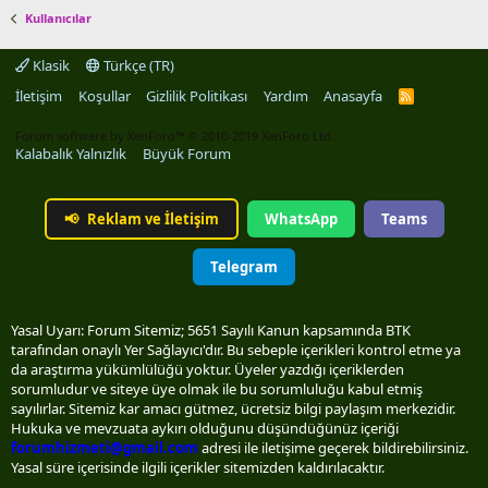
Kullanıcılar
Klasik
Türkçe (TR)
İletişim
Koşullar
Gizlilik Politikası
Yardım
Anasayfa
R
S
S
Forum software by XenForo™
© 2010-2019 XenForo Ltd.
Kalabalık Yalnızlık
Büyük Forum
📢
Reklam ve İletişim
WhatsApp
Teams
Telegram
Yasal Uyarı: Forum Sitemiz; 5651 Sayılı Kanun kapsamında BTK
tarafından onaylı Yer Sağlayıcı'dır. Bu sebeple içerikleri kontrol etme ya
da araştırma yükümlülüğü yoktur. Üyeler yazdığı içeriklerden
sorumludur ve siteye üye olmak ile bu sorumluluğu kabul etmiş
sayılırlar. Sitemiz kar amacı gütmez, ücretsiz bilgi paylaşım merkezidir.
Hukuka ve mevzuata aykırı olduğunu düşündüğünüz içeriği
forumhizmeti@gmail.com
adresi ile iletişime geçerek bildirebilirsiniz.
Yasal süre içerisinde ilgili içerikler sitemizden kaldırılacaktır.