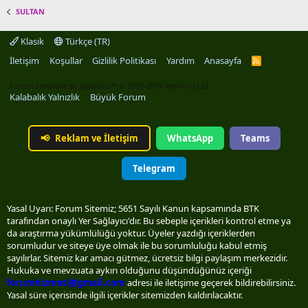
SULTAN
Klasik
Türkçe (TR)
İletişim
Koşullar
Gizlilik Politikası
Yardım
Anasayfa
R
S
S
Forum software by XenForo™
© 2010-2019 XenForo Ltd.
Kalabalık Yalnızlık
Büyük Forum
📢
Reklam ve İletişim
WhatsApp
Teams
Telegram
Yasal Uyarı: Forum Sitemiz; 5651 Sayılı Kanun kapsamında BTK
tarafından onaylı Yer Sağlayıcı'dır. Bu sebeple içerikleri kontrol etme ya
da araştırma yükümlülüğü yoktur. Üyeler yazdığı içeriklerden
sorumludur ve siteye üye olmak ile bu sorumluluğu kabul etmiş
sayılırlar. Sitemiz kar amacı gütmez, ücretsiz bilgi paylaşım merkezidir.
Hukuka ve mevzuata aykırı olduğunu düşündüğünüz içeriği
forumhizmeti@gmail.com
adresi ile iletişime geçerek bildirebilirsiniz.
Yasal süre içerisinde ilgili içerikler sitemizden kaldırılacaktır.