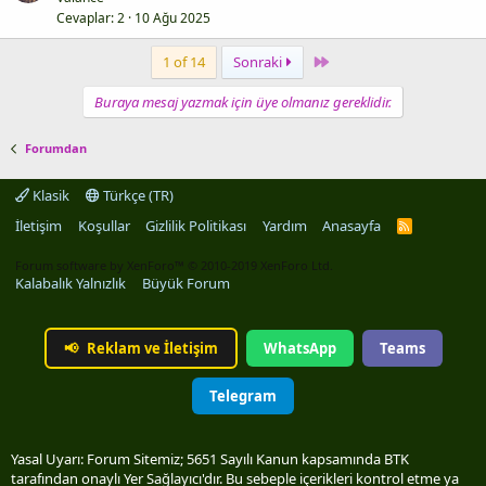
Cevaplar
2
10 Ağu 2025
Last
1 of 14
Sonraki
Buraya mesaj yazmak için üye olmanız gereklidir.
Forumdan
Klasik
Türkçe (TR)
İletişim
Koşullar
Gizlilik Politikası
Yardım
Anasayfa
R
S
S
Forum software by XenForo™
© 2010-2019 XenForo Ltd.
Kalabalık Yalnızlık
Büyük Forum
📢
Reklam ve İletişim
WhatsApp
Teams
Telegram
Yasal Uyarı: Forum Sitemiz; 5651 Sayılı Kanun kapsamında BTK
tarafından onaylı Yer Sağlayıcı'dır. Bu sebeple içerikleri kontrol etme ya