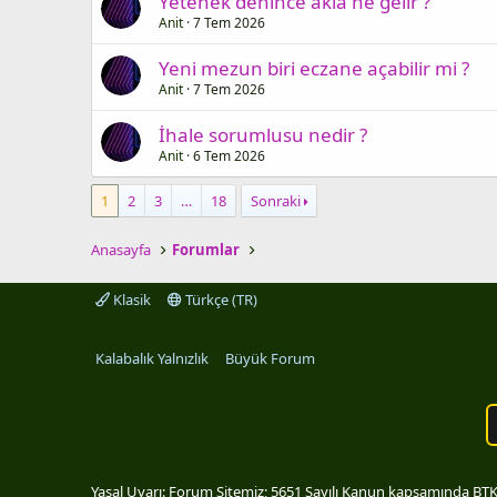
Yetenek denince akla ne gelir ?
Anit
7 Tem 2026
Yeni mezun biri eczane açabilir mi ?
Anit
7 Tem 2026
İhale sorumlusu nedir ?
Anit
6 Tem 2026
1
2
3
…
18
Sonraki
Anasayfa
Forumlar
Klasik
Türkçe (TR)
Kalabalık Yalnızlık
Büyük Forum
Yasal Uyarı: Forum Sitemiz; 5651 Sayılı Kanun kapsamında BTK t