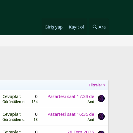
Giriş yap
Kayıt ol
Ara
Filtreler
Cevaplar
0
Pazartesi saat 17:33'de
Görüntüleme
154
Anit
Cevaplar
0
Pazartesi saat 16:35'de
Görüntüleme
18
Anit
Cevaplar
0
28 Tem 2026