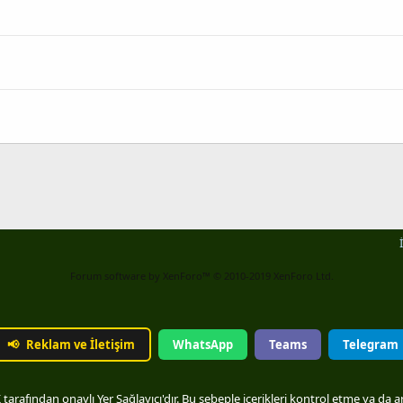
Forum software by XenForo™
© 2010-2019 XenForo Ltd.
📢
Reklam ve İletişim
WhatsApp
Teams
Telegram
arafından onaylı Yer Sağlayıcı'dır. Bu sebeple içerikleri kontrol etme ya da 