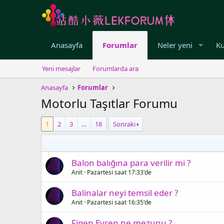
Anasayfa
Forumlar
Neler yeni
Ku
Yeni mesajlar
Forumlarda ara
Anasayfa
Forumlar
Motorlu Taşıtlar Forumu
1
2
3
…
18
Sonraki
Balon balığına para verilir mi ?
Anit
Pazartesi saat 17:33'de
Balinalar neyi temsil eder ?
Anit
Pazartesi saat 16:35'de
Figen Evren ne mezunu ?