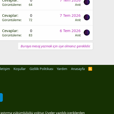
Cevaplar
0
7 Tem 2026
Görüntüleme
64
Anit
Cevaplar
0
7 Tem 2026
Görüntüleme
72
Anit
Cevaplar
0
6 Tem 2026
Görüntüleme
83
Anit
Buraya mesaj yazmak için üye olmanız gereklidir.
İletişim
Koşullar
Gizlilik Politikası
Yardım
Anasayfa
R
S
S
araştırma yükümlülüğü yoktur. Üyeler yazdığı içeriklerden