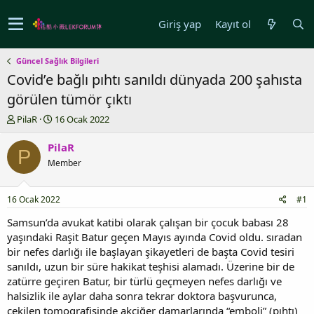
Giriş yap
Kayıt ol
Güncel Sağlık Bilgileri
Covid’e bağlı pıhtı sanıldı dünyada 200 şahısta
görülen tümör çıktı
K
B
PilaR
16 Ocak 2022
o
a
n
ş
PilaR
P
u
l
Member
y
a
u
n
b
g
16 Ocak 2022
#1
a
ı
ş
ç
Samsun’da avukat katibi olarak çalışan bir çocuk babası 28
l
t
yaşındaki Raşit Batur geçen Mayıs ayında Covid oldu. sıradan
a
a
bir nefes darlığı ile başlayan şikayetleri de başta Covid tesiri
t
r
sanıldı, uzun bir süre hakikat teşhisi alamadı. Üzerine bir de
a
i
zatürre geçiren Batur, bir türlü geçmeyen nefes darlığı ve
n
h
halsizlik ile aylar daha sonra tekrar doktora başvurunca,
i
çekilen tomografisinde akciğer damarlarında “emboli” (pıhtı)