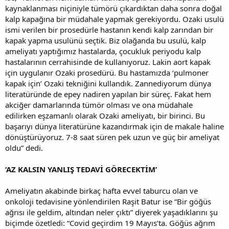
kaynaklanması niçiniyle tümörü çıkardıktan daha sonra doğal
kalp kapağına bir müdahale yapmak gerekiyordu. Ozaki usulü
ismi verilen bir prosedürle hastanın kendi kalp zarından bir
kapak yapma usulünü seçtik. Biz olağanda bu usulü, kalp
ameliyatı yaptığımız hastalarda, çocukluk periyodu kalp
hastalarının cerrahisinde de kullanıyoruz. Lakin aort kapak
için uygulanır Ozaki prosedürü. Bu hastamızda ‘pulmoner
kapak için’ Ozaki tekniğini kullandık. Zannediyorum dünya
literatüründe de epey nadiren yapılan bir süreç. Fakat hem
akciğer damarlarında tümör olması ve ona müdahale
edilirken eşzamanlı olarak Ozaki ameliyatı, bir birinci. Bu
başarıyı dünya literatürüne kazandırmak için de makale haline
dönüştürüyoruz. 7-8 saat süren pek uzun ve güç bir ameliyat
oldu” dedi.
‘AZ KALSIN YANLIŞ TEDAVİ GÖRECEKTİM’
Ameliyatın akabinde birkaç hafta evvel taburcu olan ve
onkoloji tedavisine yönlendirilen Raşit Batur ise “Bir göğüs
ağrısı ile geldim, altından neler çıktı” diyerek yaşadıklarını şu
biçimde özetledi: “Covid geçirdim 19 Mayıs’ta. Göğüs ağrım