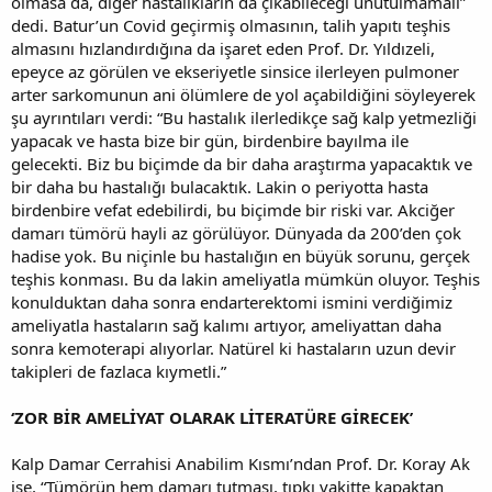
olmasa da, diğer hastalıkların da çıkabileceği unutulmamalı”
dedi. Batur’un Covid geçirmiş olmasının, talih yapıtı teşhis
almasını hızlandırdığına da işaret eden Prof. Dr. Yıldızeli,
epeyce az görülen ve ekseriyetle sinsice ilerleyen pulmoner
arter sarkomunun ani ölümlere de yol açabildiğini söyleyerek
şu ayrıntıları verdi: “Bu hastalık ilerledikçe sağ kalp yetmezliği
yapacak ve hasta bize bir gün, birdenbire bayılma ile
gelecekti. Biz bu biçimde da bir daha araştırma yapacaktık ve
bir daha bu hastalığı bulacaktık. Lakin o periyotta hasta
birdenbire vefat edebilirdi, bu biçimde bir riski var. Akciğer
damarı tümörü hayli az görülüyor. Dünyada da 200’den çok
hadise yok. Bu niçinle bu hastalığın en büyük sorunu, gerçek
teşhis konması. Bu da lakin ameliyatla mümkün oluyor. Teşhis
konulduktan daha sonra endarterektomi ismini verdiğimiz
ameliyatla hastaların sağ kalımı artıyor, ameliyattan daha
sonra kemoterapi alıyorlar. Natürel ki hastaların uzun devir
takipleri de fazlaca kıymetli.”
‘ZOR BİR AMELİYAT OLARAK LİTERATÜRE GİRECEK’
Kalp Damar Cerrahisi Anabilim Kısmı’ndan Prof. Dr. Koray Ak
ise, “Tümörün hem damarı tutması, tıpkı vakitte kapaktan