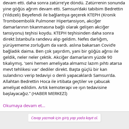
devam etti. daha sonra zatürre’ye döndü. Zatürrenin sonunda
yine göğüs ağrım devam etti. Samsun’daki tabibim Bedrettin
(Yıldızeli) Beyefendi ile bağlantıya geçerek KTEPH (Kronik
Tromboembolik Pulmoner Hipertansiyon, akciğer
damarlarının tıkanmasına bağlı olarak gelişen akciğer
tansiyonu) teşhisi koydu. KTEPH teşhisinden daha sonra
direkt İstanbul’a randevu alıp geldim. Nefes darlığım,
yürüyememe zorluğum da vardı. aslına bakarsan Covid’e
bağladık daima. Ben çok şaşırdım, yani bir göğüs ağrısı ile
geldik, neler neler çektik. Akciğer damarlarım yüzde 90
tıkalıymış. ‘seni hemen ameliyata almamız lazım pıhtı atarsa
mevt tehlikesi var’ dediler direkt. Başta güçlü bir kan
sulandırıcı verip tedaviyi o denli yapacaklardı Samsun’da.
Allahtan Bedrettin Hoca ile irtibata geçtiler ve çabucak
ameliyat edildim. Artık kemoterapi ve ışın tedavisine
başlayacağız.” (HABER MERKEZİ)
Okumaya devam et...
Cevap yazmak için giriş yap yada kayıt ol.