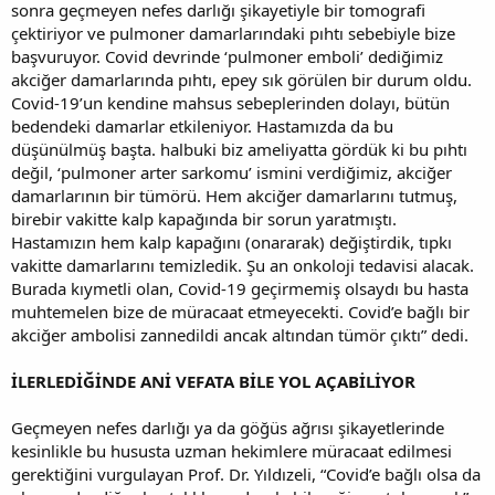
sonra geçmeyen nefes darlığı şikayetiyle bir tomografi
çektiriyor ve pulmoner damarlarındaki pıhtı sebebiyle bize
başvuruyor. Covid devrinde ‘pulmoner emboli’ dediğimiz
akciğer damarlarında pıhtı, epey sık görülen bir durum oldu.
Covid-19’un kendine mahsus sebeplerinden dolayı, bütün
bedendeki damarlar etkileniyor. Hastamızda da bu
düşünülmüş başta. halbuki biz ameliyatta gördük ki bu pıhtı
değil, ‘pulmoner arter sarkomu’ ismini verdiğimiz, akciğer
damarlarının bir tümörü. Hem akciğer damarlarını tutmuş,
birebir vakitte kalp kapağında bir sorun yaratmıştı.
Hastamızın hem kalp kapağını (onararak) değiştirdik, tıpkı
vakitte damarlarını temizledik. Şu an onkoloji tedavisi alacak.
Burada kıymetli olan, Covid-19 geçirmemiş olsaydı bu hasta
muhtemelen bize de müracaat etmeyecekti. Covid’e bağlı bir
akciğer ambolisi zannedildi ancak altından tümör çıktı” dedi.
İLERLEDİĞİNDE ANİ VEFATA BİLE YOL AÇABİLİYOR
Geçmeyen nefes darlığı ya da göğüs ağrısı şikayetlerinde
kesinlikle bu hususta uzman hekimlere müracaat edilmesi
gerektiğini vurgulayan Prof. Dr. Yıldızeli, “Covid’e bağlı olsa da