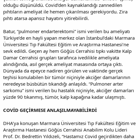
olduğu düşünüldü. Covid’den kaynaklandığı zannedilen
pıhtıların ameliyat ile hemen çıkarılması gerekiyordu. Zira
pıhtı atarsa apansız hayatını yitirebilirdi.
Batur, “pulmoner endarterektomi” ismi verilen bu ameliyatı
Türkiye’de en hayli yapan merkez olan İstanbul’daki Marmara
Üniversitesi Tıp Fakültesi Eğitim ve Araştırma Hastanesi’ne
sevk edildi. Geçen ay hem Göğüs Cerrahisi tıpkı vakitte Kalp
Damar Cerrahisi grupları tarafınca ivedilikle ameliyata
alındığında, asıl gerçek ameliyat masasında ortaya çıktı.
Dünyada da epeyce nadiren görülen ve vaktinde gerçek
teşhisi konulabilen bir tümör niçiniyle akciğer damarlarının
neredeyse büsbütün tıkandığı anlaşıldı. “Pulmoner arter
sarkomu” ismi verilen bu hastalık niçiniyle, akciğer damarları
yüzde 90 tıkanmış, tümör, kalp kapağına kadar ulaşmıştı.
COVİD GEÇİRMESE ANLAŞILMAYABİLİRDİ
DHA’ya konuşan Marmara Üniversitesi Tıp Fakültesi Eğitim ve
Araştırma Hastanesi Göğüs Cerrahisi Anabilim Kolu Lideri
Prof. Dr. Bedrettin Yıldızeli, “Hastamız Covid geçirdikten daha