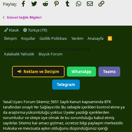
Facebook
Twitter
Reddit
Pinterest
Tumblr
WhatsApp
E-posta
Link
Paylaş:
Güncel Sağlık Bilgileri
Klasik
Türkçe (TR)
İletişim
Koşullar
Gizlilik Politikası
Yardım
Anasayfa
R
S
S
Forum software by XenForo™
© 2010-2019 XenForo Ltd.
Kalabalık Yalnızlık
Büyük Forum
📢
Reklam ve İletişim
WhatsApp
Teams
Telegram
Yasal Uyarı: Forum Sitemiz; 5651 Sayılı Kanun kapsamında BTK
tarafından onaylı Yer Sağlayıcı'dır. Bu sebeple içerikleri kontrol etme ya
da araştırma yükümlülüğü yoktur. Üyeler yazdığı içeriklerden
sorumludur ve siteye üye olmak ile bu sorumluluğu kabul etmiş
sayılırlar. Sitemiz kar amacı gütmez, ücretsiz bilgi paylaşım merkezidir.
Hukuka ve mevzuata aykırı olduğunu düşündüğünüz içeriği