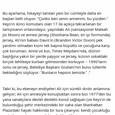
Bu ayarlama, hikayeyi tanıtan yeni bir cümleyle daha en
baştan belli oluyor: “Çünkü ben senin annenim, bu yüzden.”
Keys'in ikinci komutanı olan 17 ile açıkça tekrarlanan bir
tartışmanın ortasındayız. yaşındaki Ali (sansasyonel Maleah
Joi Moon) ve annesi Jersey (Shoshana Bean, en iyi formunda).
Jersey, Ali'nin babası Davis'in (Brandon Victor Dixon) pek
yardımı olmadan kızını tek başına büyüttü ve çocuğuna karşı
çok korumacı. Anne ve kızı, Times Meydanı'nda, dizinin
başlığına yakın bir yerde yaşıyor ve Jersey, kızının sokaktaki
birçok tehlikeye kurban gitmesinden korkuyor – 1990'ların
sonu ve Jersey, Belediye Başkanı Giuliani'nin bunu özlemle
beklediğini söylüyor: “Bunların hepsini temizle.” .”
Tabii ki, bu ebeveyn endişeleri Ali için sürekli dırdır anlamına
geliyor; Ali için annesiyle konuştuktan sonra bizi 1977'den bu
yana sanatçılara devlet destekli konut sağlayan (ve Keys'in de
bulunduğu) şehir merkezindeki bir vaha olan Manhattan
Plaza'daki hayatı hakkında bir tura çıkarıyor. kendi çocukluğu