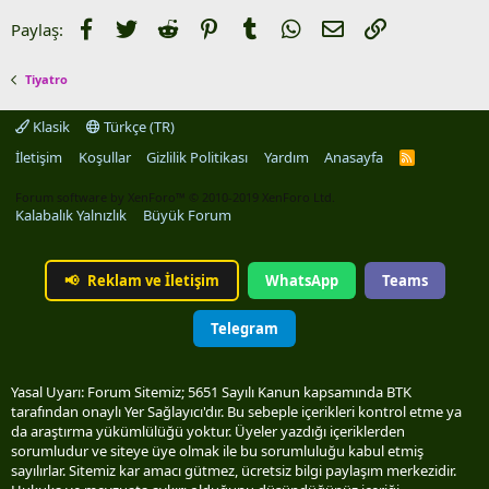
Facebook
Twitter
Reddit
Pinterest
Tumblr
WhatsApp
E-posta
Link
Paylaş:
Tiyatro
Klasik
Türkçe (TR)
İletişim
Koşullar
Gizlilik Politikası
Yardım
Anasayfa
R
S
S
Forum software by XenForo™
© 2010-2019 XenForo Ltd.
Kalabalık Yalnızlık
Büyük Forum
📢
Reklam ve İletişim
WhatsApp
Teams
Telegram
Yasal Uyarı: Forum Sitemiz; 5651 Sayılı Kanun kapsamında BTK
tarafından onaylı Yer Sağlayıcı'dır. Bu sebeple içerikleri kontrol etme ya
da araştırma yükümlülüğü yoktur. Üyeler yazdığı içeriklerden
sorumludur ve siteye üye olmak ile bu sorumluluğu kabul etmiş
sayılırlar. Sitemiz kar amacı gütmez, ücretsiz bilgi paylaşım merkezidir.