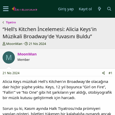
Giriş yap
Kayıt ol
Tiyatro
“Hell's Kitchen İncelemesi: Alicia Keys'in
Müzikali Broadway'de Yuvasını Buldu”
K
B
MoonMan
21 Nis 2024
o
a
n
ş
MoonMan
M
u
l
Member
y
a
u
n
b
g
21 Nis 2024
#1
a
ı
ş
ç
Alicia Keys müzikali Hell's Kitchen'ın Broadway'de olacağına
l
t
dair hiçbir şüphe yoktu. Keys, 12 yıl boyunca “Girl on Fire”,
a
a
“Fallin'” ve “No One” gibi hit şarkıların yer aldığı, otobiyografik
t
r
bir müzik kutusu geliştirmek için harcadı.
a
i
n
h
Sorun şu ki, Kasım ayında Halk Tiyatrosu'nda prömiyeri
i
yapılan gösteri, biletleri tükenen bir kalabalığa oynandı ancak