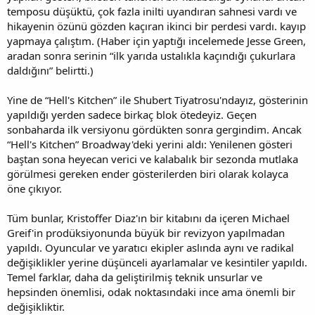
temposu düşüktü, çok fazla inilti uyandıran sahnesi vardı ve
hikayenin özünü gözden kaçıran ikinci bir perdesi vardı. kayıp
yapmaya çalıştım. (Haber için yaptığı incelemede Jesse Green,
aradan sonra serinin “ilk yarıda ustalıkla kaçındığı çukurlara
daldığını” belirtti.)
Yine de “Hell's Kitchen” ile Shubert Tiyatrosu'ndayız, gösterinin
yapıldığı yerden sadece birkaç blok ötedeyiz. Geçen
sonbaharda ilk versiyonu gördükten sonra gergindim. Ancak
“Hell's Kitchen” Broadway'deki yerini aldı: Yenilenen gösteri
baştan sona heyecan verici ve kalabalık bir sezonda mutlaka
görülmesi gereken ender gösterilerden biri olarak kolayca
öne çıkıyor.
Tüm bunlar, Kristoffer Diaz'ın bir kitabını da içeren Michael
Greif'in prodüksiyonunda büyük bir revizyon yapılmadan
yapıldı. Oyuncular ve yaratıcı ekipler aslında aynı ve radikal
değişiklikler yerine düşünceli ayarlamalar ve kesintiler yapıldı.
Temel farklar, daha da geliştirilmiş teknik unsurlar ve
hepsinden önemlisi, odak noktasındaki ince ama önemli bir
değişikliktir.