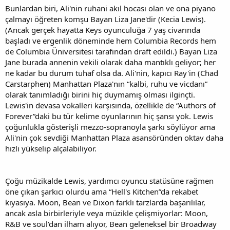
Bunlardan biri, Ali'nin ruhani akıl hocası olan ve ona piyano
çalmayı öğreten komşu Bayan Liza Jane'dir (Kecia Lewis).
(Ancak gerçek hayatta Keys oyunculuğa 7 yaş civarında
başladı ve ergenlik döneminde hem Columbia Records hem
de Columbia Üniversitesi tarafından draft edildi.) Bayan Liza
Jane burada annenin vekili olarak daha mantıklı geliyor; her
ne kadar bu durum tuhaf olsa da. Ali'nin, kapıcı Ray'in (Chad
Carstarphen) Manhattan Plaza'nın “kalbi, ruhu ve vicdanı”
olarak tanımladığı birini hiç duymamış olması ilginçti.
Lewis'in devasa vokalleri karşısında, özellikle de “Authors of
Forever”daki bu tür kelime oyunlarının hiç şansı yok. Lewis
çoğunlukla gösterişli mezzo-sopranoyla şarkı söylüyor ama
Ali'nin çok sevdiği Manhattan Plaza asansöründen oktav daha
hızlı yükselip alçalabiliyor.
Çoğu müzikalde Lewis, yardımcı oyuncu statüsüne rağmen
öne çıkan şarkıcı olurdu ama “Hell's Kitchen”da rekabet
kıyasıya. Moon, Bean ve Dixon farklı tarzlarda başarılılar,
ancak asla birbirleriyle veya müzikle çelişmiyorlar: Moon,
R&B ve soul'dan ilham alıyor, Bean geleneksel bir Broadway