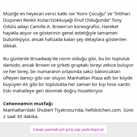
Müziğe en heyecan verici katkı ise “Koro Çocuğu” ve “İntiharı
Düşünen Renkli Kızlar/Gökkuşağı Enuf Olduğunda” Tony
Ödülü adayı Camille A. Brown'un koreografisi. Hareket
hayatla atıyor ve gösterinin genel estetiğiyle tamamen
bütünleşiyor, ancak hafızada kalan şey detaylara gösterilen
dikkat.
Bu günlerde Broadway'de norm olduğu gibi, bu bir topluluk
dansıdır, ancak Brown ve şirketi gruptaki bireyi zekice buluyor
ve her birey, bir numaranın ortasında sakız baloncukları
üfleyen dansçı gibi var oluyor. Manhattan Plaza adlı bir köyde
büyüyen Ali gibi bir toplulukta her zaman bir kişi hissi vardır.
Eski mahalleye geri dönmek doğru hissettiriyor.
Cehennemin mutfağı
Manhattan'daki Shubert Tiyatrosu'nda; hellskitchen.com. Süre:
2 saat 30 dakika.
Cevap yazmak için giriş yap yada kayıt ol.