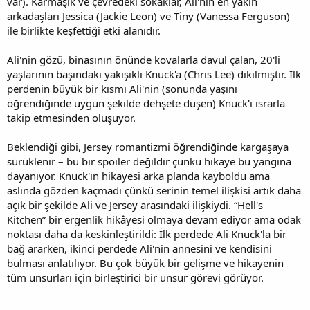
var). Karmaşık ve çevredeki sokaklar, Ali'nin en yakın
arkadaşları Jessica (Jackie Leon) ve Tiny (Vanessa Ferguson)
ile birlikte keşfettiği etki alanıdır.
Ali'nin gözü, binasının önünde kovalarla davul çalan, 20'li
yaşlarının başındaki yakışıklı Knuck'a (Chris Lee) dikilmiştir. İlk
perdenin büyük bir kısmı Ali'nin (sonunda yaşını
öğrendiğinde uygun şekilde dehşete düşen) Knuck'ı ısrarla
takip etmesinden oluşuyor.
Beklendiği gibi, Jersey romantizmi öğrendiğinde kargaşaya
sürüklenir – bu bir spoiler değildir çünkü hikaye bu yangına
dayanıyor. Knuck'ın hikayesi arka planda kayboldu ama
aslında gözden kaçmadı çünkü serinin temel ilişkisi artık daha
açık bir şekilde Ali ve Jersey arasındaki ilişkiydi. “Hell's
Kitchen” bir ergenlik hikâyesi olmaya devam ediyor ama odak
noktası daha da keskinleştirildi: İlk perdede Ali Knuck'la bir
bağ ararken, ikinci perdede Ali'nin annesini ve kendisini
bulması anlatılıyor. Bu çok büyük bir gelişme ve hikayenin
tüm unsurları için birleştirici bir unsur görevi görüyor.