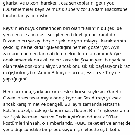
gitaristi ve Dixon, hareketli, caz senkoplarını getiriyor.
(Düzenlemeler Keys ve müzik süpervizörü Adam Blackstone
tarafından yapılmıştır.)
Keys'in en büyük hitlerinden biri olan “Fallin”in bu şekilde
yeniden ele alınması, sergilenen bilgeliğin bir kanıtıdır.
Dixon'ın bu şarkıyı hoş bir şekilde yorumlayışı, karakterinin
çekiciliğine ne kadar güvendiğini hemen gösteriyor. Aynı
zamanda hemen tanınabilen melodilerin tamamını Ali'ye
odaklamamak da akıllıca bir karardır. Şovun yeni bir şarkısı
olan “Kaleidoskop”u alıyor, ancak onu sık sık paylaşıyor (biraz
değiştirilmiş bir “Adımı Bilmiyorsun”da Jessica ve Tiny ile
yaptığı gibi).
Her durumda, şarkıları kim seslendirirse söylesin, Gareth
Owen'ın ses tasarımıyla öne çıkıyorlar. Ses düzeyi yüksek
ancak karışım net ve dengeli. Bu, aynı zamanda Natasha
Katz'ın güzel, sıcak ışıklandırması, Robert Brill'in işlevsel ama
zarif çok katmanlı seti ve Dede Ayite'nin ödünsüz 90'lar
kostümlerinin (ah, o Timberlands, FUBU ceketleri ve anne) de
yer aldığı sofistike bir prodüksiyon için elbette eşit. kot ).