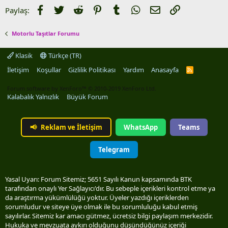
Facebook
Twitter
Reddit
Pinterest
Tumblr
WhatsApp
E-posta
Link
Paylaş:
Motorlu Taşıtlar Forumu
Klasik
Türkçe (TR)
İletişim
Koşullar
Gizlilik Politikası
Yardım
Anasayfa
R
S
S
Forum software by XenForo™
© 2010-2019 XenForo Ltd.
Kalabalık Yalnızlık
Büyük Forum
📢
Reklam ve İletişim
WhatsApp
Teams
Telegram
Yasal Uyarı: Forum Sitemiz; 5651 Sayılı Kanun kapsamında BTK
tarafından onaylı Yer Sağlayıcı'dır. Bu sebeple içerikleri kontrol etme ya
da araştırma yükümlülüğü yoktur. Üyeler yazdığı içeriklerden
sorumludur ve siteye üye olmak ile bu sorumluluğu kabul etmiş
sayılırlar. Sitemiz kar amacı gütmez, ücretsiz bilgi paylaşım merkezidir.
Hukuka ve mevzuata aykırı olduğunu düşündüğünüz içeriği