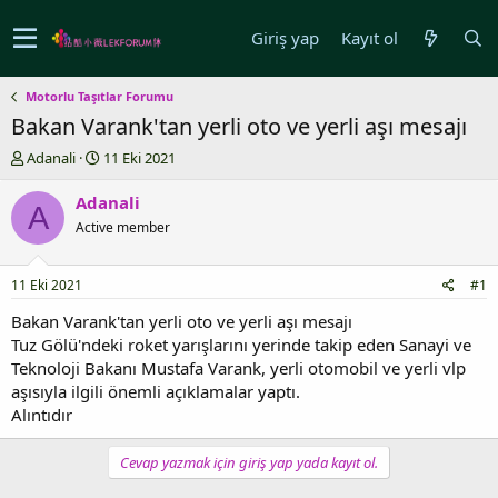
Giriş yap
Kayıt ol
Motorlu Taşıtlar Forumu
Bakan Varank'tan yerli oto ve yerli aşı mesajı
K
B
Adanali
11 Eki 2021
o
a
n
ş
Adanali
A
u
l
Active member
y
a
u
n
b
g
11 Eki 2021
#1
a
ı
ş
ç
Bakan Varank'tan yerli oto ve yerli aşı mesajı
l
t
Tuz Gölü'ndeki roket yarışlarını yerinde takip eden Sanayi ve
a
a
Teknoloji Bakanı Mustafa Varank, yerli otomobil ve yerli vlp
t
r
aşısıyla ilgili önemli açıklamalar yaptı.
a
i
Alıntıdır
n
h
i
Cevap yazmak için giriş yap yada kayıt ol.