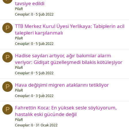
tavsiye edildi
PilaR
Cevaplar
0
5 Şub 2022
TTB Merkez Kurul Üyesi Yerlikaya: Tabiplerin acil
P
talepleri karşılanmalı
PilaR
Cevaplar
0
5 Şub 2022
Hadise sayıları artıyor, ağır bakımlar alarm
P
veriyor: Gidişat güzelleşmedi bilakis kötüleşiyor
PilaR
Cevaplar
0
5 Şub 2022
Hava değişimi migren ataklarını tetikliyor
P
PilaR
Cevaplar
0
3 Şub 2022
Fahrettin Koca: En yüksek sesle söylüyorum,
P
hastalık eski gücünde değil
PilaR
Cevaplar
0
31 Ocak 2022