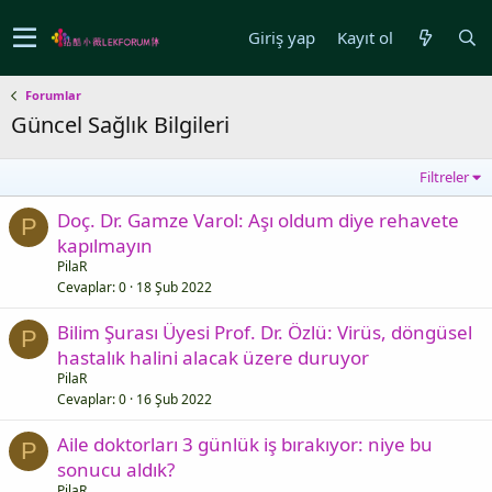
Giriş yap
Kayıt ol
Forumlar
Güncel Sağlık Bilgileri
Filtreler
Doç. Dr. Gamze Varol: Aşı oldum diye rehavete
P
kapılmayın
PilaR
Cevaplar
0
18 Şub 2022
Bilim Şurası Üyesi Prof. Dr. Özlü: Virüs, döngüsel
P
hastalık halini alacak üzere duruyor
PilaR
Cevaplar
0
16 Şub 2022
Aile doktorları 3 günlük iş bırakıyor: niye bu
P
sonucu aldık?
PilaR