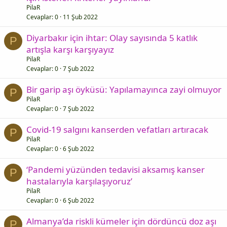
PilaR
Cevaplar
0
11 Şub 2022
Diyarbakır için ihtar: Olay sayısında 5 katlık
P
artışla karşı karşıyayız
PilaR
Cevaplar
0
7 Şub 2022
Bir garip aşı öyküsü: Yapılamayınca zayi olmuyor
P
PilaR
Cevaplar
0
7 Şub 2022
Covid-19 salgını kanserden vefatları artıracak
P
PilaR
Cevaplar
0
6 Şub 2022
‘Pandemi yüzünden tedavisi aksamış kanser
P
hastalarıyla karşılaşıyoruz’
PilaR
Cevaplar
0
6 Şub 2022
Almanya’da riskli kümeler için dördüncü doz aşı
P