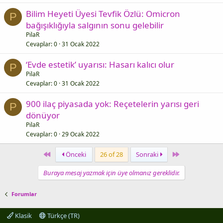
Bilim Heyeti Üyesi Tevfik Özlü: Omicron
P
bağışıklığıyla salgının sonu gelebilir
PilaR
Cevaplar
0
31 Ocak 2022
‘Evde estetik’ uyarısı: Hasarı kalıcı olur
P
PilaR
Cevaplar
0
31 Ocak 2022
900 ilaç piyasada yok: Reçetelerin yarısı geri
P
dönüyor
PilaR
Cevaplar
0
29 Ocak 2022
First
Last
Önceki
26 of 28
Sonraki
Buraya mesaj yazmak için üye olmanız gereklidir.
Forumlar
Klasik
Türkçe (TR)