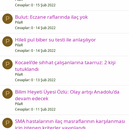
Cevaplar
0
15 Şub 2022
Bulut: Eczane raflarında ilaç yok
P
PilaR
Cevaplar
0
14 Şub 2022
Hileli pul biber su testi ile anlaşılıyor
P
PilaR
Cevaplar
0
14 Şub 2022
Kocaeli’de sıhhat çalışanlarına taarruz: 2 kişi
P
tutuklandı
PilaR
Cevaplar
0
13 Şub 2022
Bilim Heyeti Üyesi Özlü: Olay artışı Anadolu’da
P
devam edecek
PilaR
Cevaplar
0
11 Şub 2022
SMA hastalarının ilaç masraflarının karşılanması
P
için istenen kriterler yayınlandı